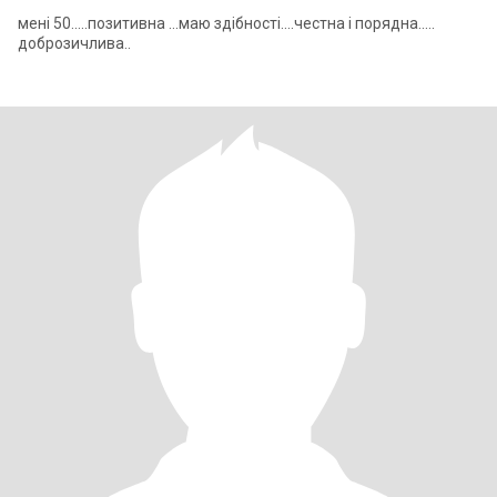
менi 50.....позитивна ...маю здiбностi....честна i порядна.....
доброзичлива..