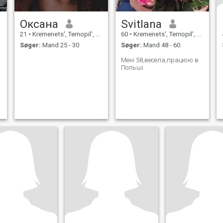
Оксана
Svitlana
21
•
Kremenets', Ternopil', Ukraine
60
•
Kremenets', Ternopil', Ukraine
Søger:
Mand 25 - 30
Søger:
Mand 48 - 60
Мені 58,весела,працюю в
Польші