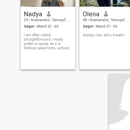
Nadya
Olena
29
•
Kremenets', Ternopil', Ukraine
58
•
Kremenets', Ternopil', Ukraine
Søger:
Mand 32 - 65
Søger:
Mand 57 - 65
I am often called
stadig i live, aktiv, kreativ.
straightforward. I really
prefer to speak as it is.
Without veiled hints, without
playing. I don’t like empty
talk, although sometimes I
can discuss simple things
for a long time - just because
it’s interesting to dig deeper. I
can