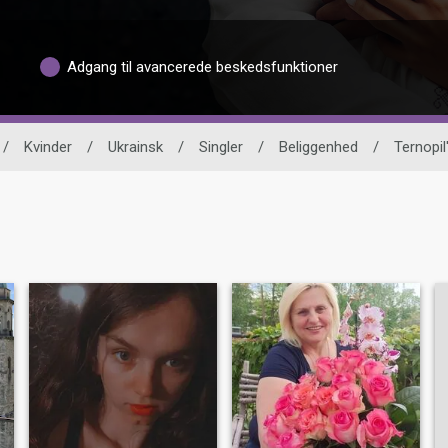
Adgang til avancerede beskedsfunktioner
/
Kvinder
/
Ukrainsk
/
Singler
/
Beliggenhed
/
Ternopil