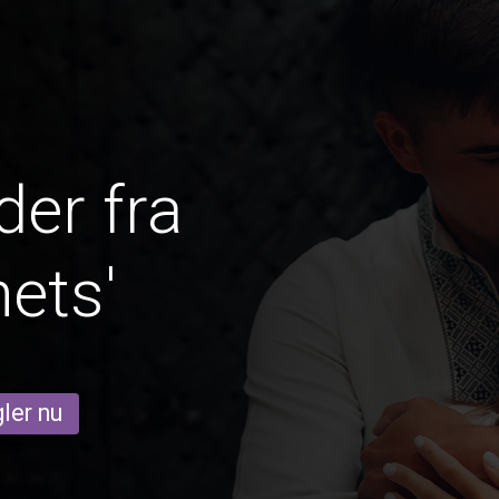
er fra
ets'
ler nu