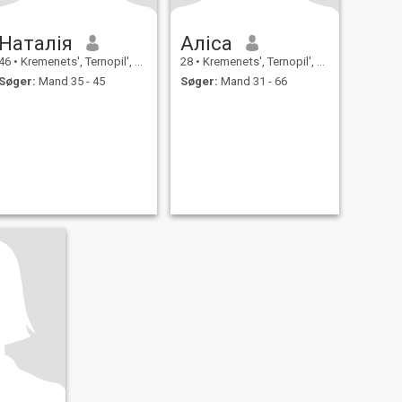
Наталія
Аліса
46
•
Kremenets', Ternopil', Ukraine
28
•
Kremenets', Ternopil', Ukraine
Søger:
Mand 35 - 45
Søger:
Mand 31 - 66