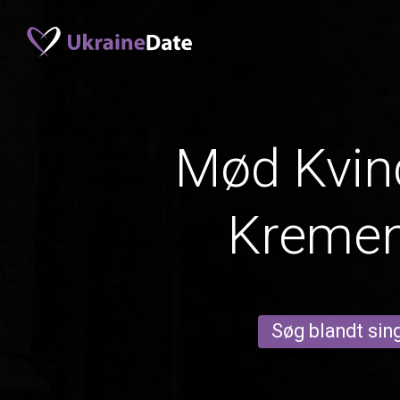
Mød Kvind
Kremen
Søg blandt sing