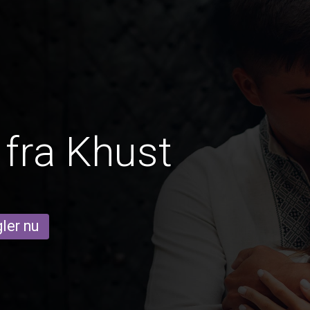
fra Khust
ler nu