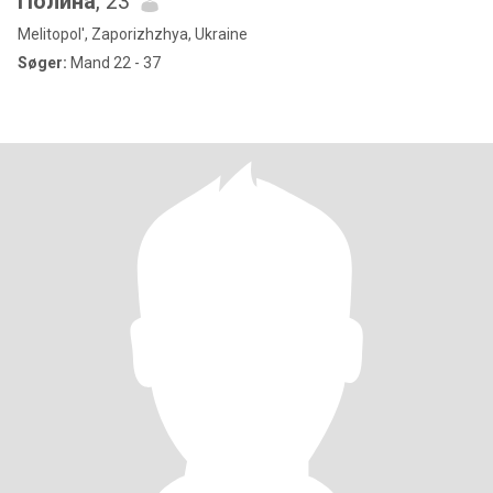
Полина
, 23
Melitopol', Zaporizhzhya, Ukraine
Søger:
Mand 22 - 37