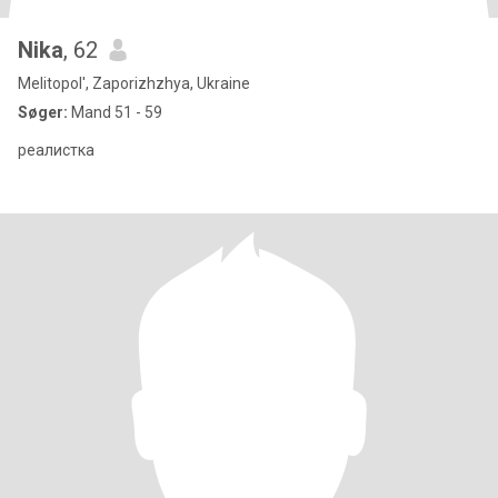
Nika
, 62
Melitopol', Zaporizhzhya, Ukraine
Søger:
Mand 51 - 59
реалистка