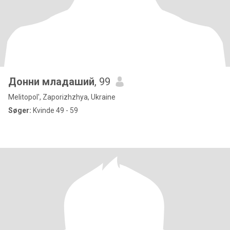
Донни младаший
, 99
Melitopol', Zaporizhzhya, Ukraine
Søger:
Kvinde 49 - 59