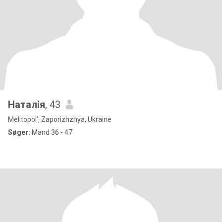
Наталія
, 43
Melitopol', Zaporizhzhya, Ukraine
Søger:
Mand 36 - 47