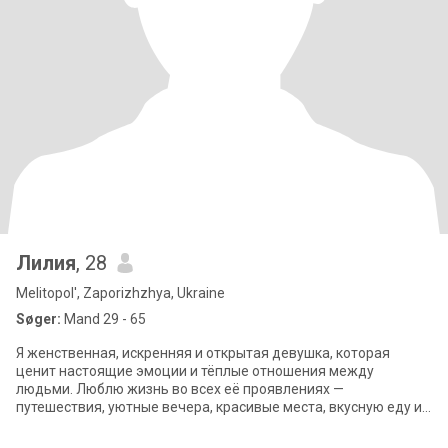
Лилия
, 28
Melitopol', Zaporizhzhya, Ukraine
Søger:
Mand 29 - 65
Я женственная, искренняя и открытая девушка, которая
ценит настоящие эмоции и тёплые отношения между
людьми. Люблю жизнь во всех её проявлениях —
путешествия, уютные вечера, красивые места, вкусную еду и
моменты, которые остаются в памяти надолго. Мн