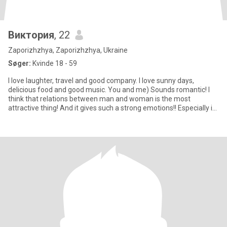
Виктория
, 22
Zaporizhzhya, Zaporizhzhya, Ukraine
Søger:
Kvinde 18 - 59
I love laughter, travel and good company. I love sunny days,
delicious food and good music. You and me) Sounds romantic! I
think that relations between man and woman is the most
attractive thing! And it gives such a strong emotions!! Especially in
t