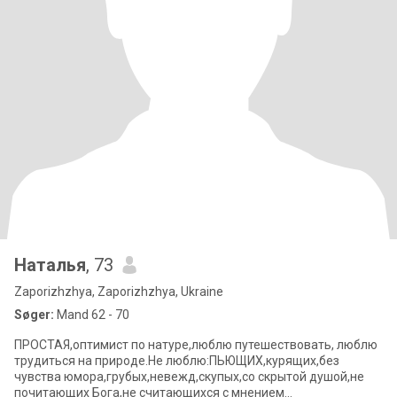
Наталья
, 73
Zaporizhzhya, Zaporizhzhya, Ukraine
Søger:
Mand 62 - 70
ПРОСТАЯ,оптимист по натуре,люблю путешествовать, люблю
трудиться на природе.Не люблю:ПЬЮЩИХ,курящих,без
чувства юмора,грубых,невежд,скупых,со скрытой душой,не
почитающих Бога,не считающихся с мнением