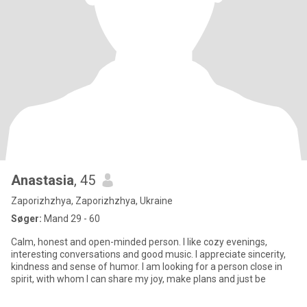
Anastasia
, 45
Zaporizhzhya, Zaporizhzhya, Ukraine
Søger:
Mand 29 - 60
Calm, honest and open-minded person. I like cozy evenings,
interesting conversations and good music. I appreciate sincerity,
kindness and sense of humor. I am looking for a person close in
spirit, with whom I can share my joy, make plans and just be