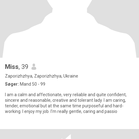
Miss
, 39
Zaporizhzhya, Zaporizhzhya, Ukraine
Søger:
Mand 50 - 99
I am a calm and affectionate, very reliable and quite confident,
sincere and reasonable, creative and tolerant lady. I am caring,
tender, emotional but at the same time purposeful and hard-
working. I enjoy my job. I'm really gentle, caring and passio