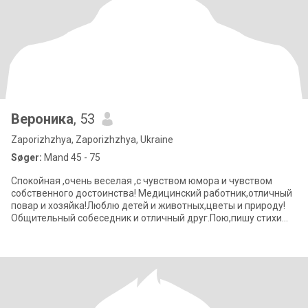
Вероника
, 53
Zaporizhzhya, Zaporizhzhya, Ukraine
Søger:
Mand 45 - 75
Спокойная ,очень веселая ,с чувством юмора и чувством
собственного достоинства! Медицинский работник,отличный
повар и хозяйка!Люблю детей и животных,цветы и природу!
Общительный собеседник и отличный друг.Пою,пишу стихи
,вяжу и вышиваю. Играю на гита