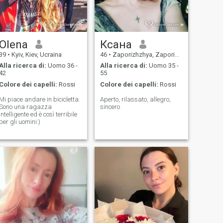
Olena
Ксана
39
•
Kyiv, Kiev, Ucraina
46
•
Zaporizhzhya, Zaporizhzhya, Ucraina
Alla ricerca di:
Uomo 36 -
Alla ricerca di:
Uomo 35 -
42
55
Colore dei capelli:
Rossi
Colore dei capelli:
Rossi
Mi piace andare in bicicletta.
Aperto, rilassato, allegro,
Sono una ragazza
sincero
intelligente ed è così terribile
per gli uomini:)