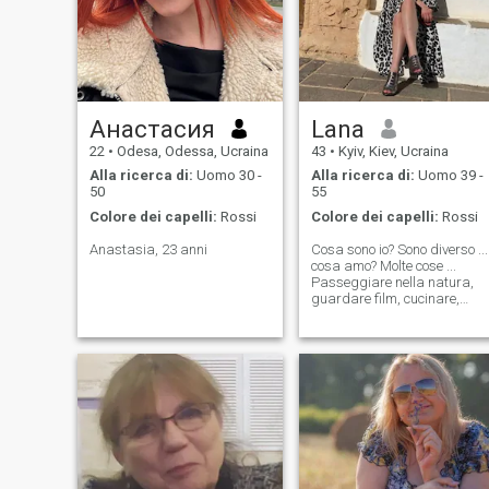
Анастасия
Lana
22
•
Odesa, Odessa, Ucraina
43
•
Kyiv, Kiev, Ucraina
Alla ricerca di:
Uomo 30 -
Alla ricerca di:
Uomo 39 -
50
55
Colore dei capelli:
Rossi
Colore dei capelli:
Rossi
Anastasia, 23 anni
Cosa sono io? Sono diverso ...
cosa amo? Molte cose ...
Passeggiare nella natura,
guardare film, cucinare,
viaggiare entro il
car....haha..nothing è davver
speciale. Posso godere di
cose semplici e questo è
importante. Dovremmo
ringraziare l'universo per
ogni giorno in cui viviamo e
non lamentarci della vita per
niente. La vita è davvero
molto breve, quindi amate
coloro che sono vicini ed