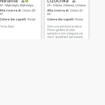
Nataliia
Lizochka
33
•
Mykolayiv, Mykolayiv, Ucraina
29
•
Odesa, Odessa, Ucraina
Alla ricerca di:
Uomo 28 -
Alla ricerca di:
Uomo 32 -
47
65
Colore dei capelli:
Rossi
Colore dei capelli:
Rossi
Forse dopo.
Sono una persona pratica.
Posso godere di cose
semplici e non inseguire ciò
che è "accettato" per essere
considerato obbligatorio per
la felicità. So lavorare, so
riposare e cerco di
mantenere l'equilibrio. Io
apprezzo l'ordine, ma non lo
porto al punto di assurdità.
Mi piace quando tutto è
chiaro, senza parole inutili e
azioni inutili. Credo che
questo rispecchi il mio
atteggiamento nei confronti
della vita in generale.
SUCCESSIVO
Alen
44
•
Kyiv, Kiev, Ucraina