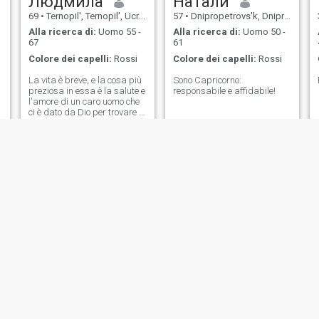
Людмила
Натали
69
•
Ternopil', Ternopil', Ucraina
57
•
Dnipropetrovs'k, Dnipropetrovs'k, Ucraina
Alla ricerca di:
Uomo 55 -
Alla ricerca di:
Uomo 50 -
67
61
Colore dei capelli:
Rossi
Colore dei capelli:
Rossi
La vita è breve, e la cosa più
Sono Capricorno:
preziosa in essa è la salute e
responsabile e affidabile!
l'amore di un caro uomo che
ci è dato da Dio per trovare in
questa vita felicità !! Trovami,
il mio preferito e solo !
Лілія
Вікторія
46
•
Brovary, Kiev, Ucraina
41
•
Pershotravensk, Dnipropetrovs'k, Ucraina