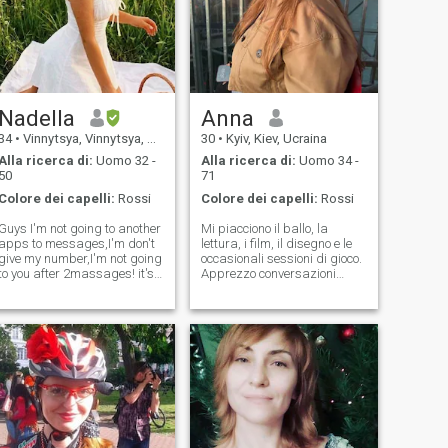
Nadella
Anna
34
•
Vinnytsya, Vinnytsya, Ucraina
30
•
Kyiv, Kiev, Ucraina
Alla ricerca di:
Uomo 32 -
Alla ricerca di:
Uomo 34 -
50
71
Colore dei capelli:
Rossi
Colore dei capelli:
Rossi
Guys I'm not going to another
Mi piacciono il ballo, la
apps to messages,I'm don't
lettura, i film, il disegno e le
give my number,I'm not going
occasionali sessioni di gioco.
to you after 2massages! it's
Apprezzo conversazioni
not about seriously
significative, un buon senso
relationship! Yes. IN MY
dell'umorismo, e persone che
COUNTRY WAS WAR. I'M
sono genuine. Sono
UKRAINIAN. I'M stay in
attualmente interessato alla
Ukraine. If you are writing to
psicologia e spero di
suggest leav
studiarla in futuro. Nel mio
tempo libero, di solito mi
trovate con un buon libro, a
una lezione di danza, o a
passare del tempo con gli
amici.