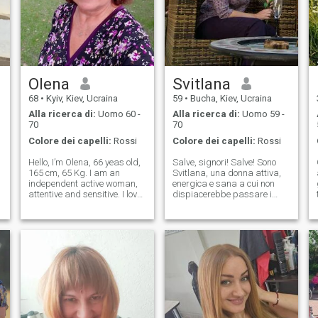
Olena
Svitlana
68
•
Kyiv, Kiev, Ucraina
59
•
Bucha, Kiev, Ucraina
Alla ricerca di:
Uomo 60 -
Alla ricerca di:
Uomo 59 -
70
70
Colore dei capelli:
Rossi
Colore dei capelli:
Rossi
Hello, I’m Olena, 66 yeas old,
Salve, signori! Salve! Sono
165 cm, 65 Kg. I am an
Svitlana, una donna attiva,
independent active woman,
energica e sana a cui non
attentive and sensitive. I love
dispiacerebbe passare i
traveling, visiting places of
suoi anni migliori con un
o
interests, walking in the park
uomo interessante di oltre 60
and nature, being on the
anni. Sono di Hostomel,
beach and swimming, doing
attualmente vivo in Slovenia.
fitness, listening to nice
Sono una persona tranquilla,
calma, con i piedi per terra,
allegra, ottimista, ben
istruita. Il mio bicchiere è
mezzo pieno. Un po'
all'antica. - Potrebbe essere
un vero amico. Freelancer: