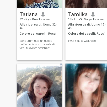
guerra mondiale, non
abbiamo ancora stabilito
regole chiare tra i paesi in
modo che nessuna guerra
Tatiana
Tamilka
possa essere consentita
42
•
Kyiv, Kiev, Ucraina
18
•
Luts'k, Volyn, Ucraina
anche in teoria? (Ad essere
onesti non è facile))))))) mi
Alla ricerca di:
Uomo 32 -
Alla ricerca di:
Uomo 19 -
sono trasferito in Germania.
46
45
Colore dei capelli:
Rossi
Colore dei capelli:
Rossi
Sono ottimista, un senso
I work as a waitress.
dell'umorismo, una sete di
vita, nuove esperienze!