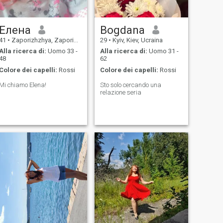
Елена
Bogdana
41
•
Zaporizhzhya, Zaporizhzhya, Ucraina
29
•
Kyiv, Kiev, Ucraina
Alla ricerca di:
Uomo 33 -
Alla ricerca di:
Uomo 31 -
48
62
Colore dei capelli:
Rossi
Colore dei capelli:
Rossi
Mi chiamo Elena!
Sto solo cercando una
relazione seria