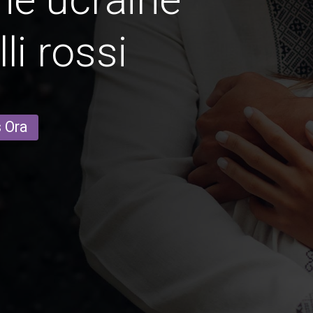
li rossi
s Ora