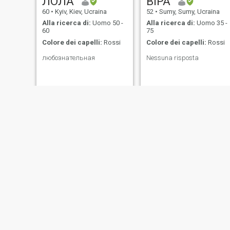
ЛОЛА
ВІРА
60
•
Kyiv, Kiev, Ucraina
52
•
Sumy, Sumy, Ucraina
Alla ricerca di:
Uomo 50 -
Alla ricerca di:
Uomo 35 -
60
75
Colore dei capelli:
Rossi
Colore dei capelli:
Rossi
любознательная
Nessuna risposta
Дарина
Tala
27
•
Uzhhorod, Zakarpattia, Ucraina
69
•
Kyiv, Kiev, Ucraina