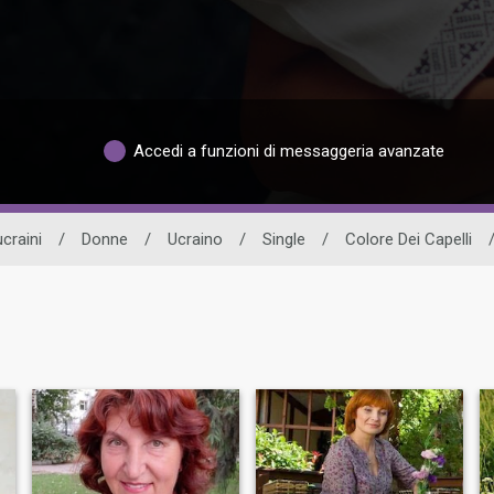
Accedi a funzioni di messaggeria avanzate
ucraini
/
Donne
/
Ucraino
/
Single
/
Colore Dei Capelli