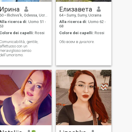
Ирина
Елизавета
60
•
Illichivs'k, Odessa, Ucraina
64
•
Sumy, Sumy, Ucraina
Alla ricerca di:
Uomo 51 -
Alla ricerca di:
Uomo 62 -
63
68
Colore dei capelli:
Rossi
Colore dei capelli:
Rossi
Comunicabilità, gentile,
Обо всем в диалоге.
affettuoso con un
meraviglioso senso
dell'umorismo.