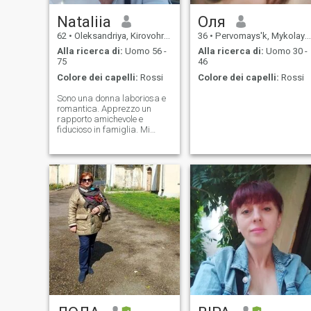
Nataliia
Оля
62
•
Oleksandriya, Kirovohrad, Ucraina
36
•
Pervomays'k, Mykolayiv, Ucraina
Alla ricerca di:
Uomo 56 -
Alla ricerca di:
Uomo 30 -
75
46
Colore dei capelli:
Rossi
Colore dei capelli:
Rossi
Sono una donna laboriosa e
romantica. Apprezzo un
rapporto amichevole e
fiducioso in famiglia. Mi
piace cucinare e suonare il
pianoforte. Vorrei incontrare
un uomo con cui ci capiremo
per sempre.