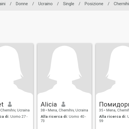
aini
/
Donne
/
Ucraino
/
Single
/
Posizione
/
Chernihi
et
Alicia
Помидор
Chernihiv, Ucraina
38
•
Mena, Chernihiv, Ucraina
35
•
Mena, Chernih
ca di:
Uomo 27 -
Alla ricerca di:
Uomo 40 -
Alla ricerca di:
U
73
59