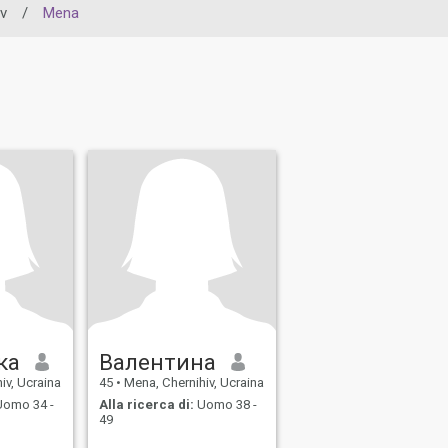
v
/
Mena
ка
Валентина
iv, Ucraina
45
•
Mena, Chernihiv, Ucraina
omo 34 -
Alla ricerca di:
Uomo 38 -
49