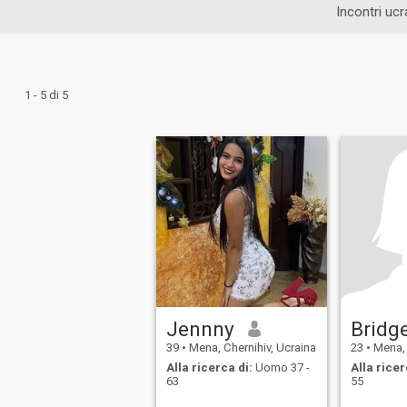
Incontri ucr
1 - 5 di 5
Jennny
Bridg
39
•
Mena, Chernihiv, Ucraina
23
•
Mena, 
Alla ricerca di:
Uomo 37 -
Alla ricer
63
55