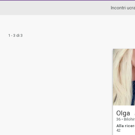
Incontri ucra
1 - 3 di 3
Olga
36
•
Bilohir
Alla ricer
42