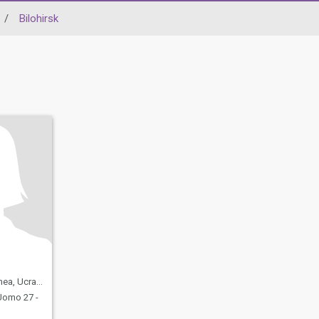
/
Bilohirsk
ea, Ucraina
omo 27 -