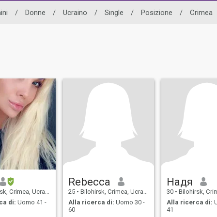
ini
/
Donne
/
Ucraino
/
Single
/
Posizione
/
Crimea
Rebecca
Надя
sk, Crimea, Ucraina
25
•
Bilohirsk, Crimea, Ucraina
30
•
Bilohirsk, Crim
ca di:
Uomo 41 -
Alla ricerca di:
Uomo 30 -
Alla ricerca di:
U
60
41