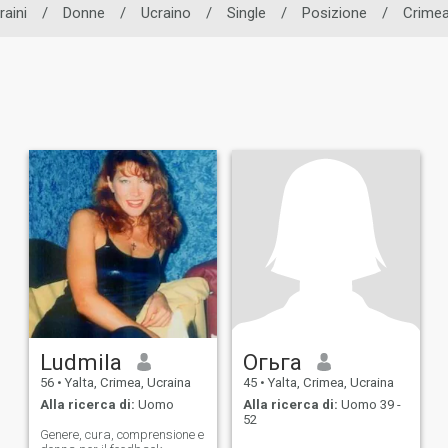
raini
/
Donne
/
Ucraino
/
Single
/
Posizione
/
Crime
Ludmila
Огьга
56
•
Yalta, Crimea, Ucraina
45
•
Yalta, Crimea, Ucraina
Alla ricerca di:
Uomo
Alla ricerca di:
Uomo 39 -
52
Genere, cura, comprensione e