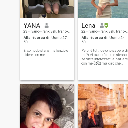
vita sia un viaggio
bellissimo, che va condiviso
con la persona giusta. Sono
entusiasta della prospettiva
di conoscerti.
YANA
Lena
23
•
Ivano-Frankivsk, Ivano-Frankivs'k, Ucraina
22
•
Ivano-Frankivsk, Ivano-Frankivs'k, Ucraina
Alla ricerca di:
Uomo 27 -
Alla ricerca di:
Uomo 24 -
50
60
E' comodo stare in silenzio e
Perché tutti devono sapere di
ridere con me.
me?) Vi parlerò di me stesso
se siete interessati a parlare
con me.🥰🥰 ma dirò che
adoro le persone gentili con
senso dell'umorismo, amo gli
animali