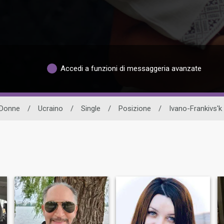
Accedi a funzioni di messaggeria avanzate
Donne
/
Ucraino
/
Single
/
Posizione
/
Ivano-Frankivs'k