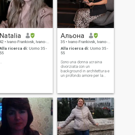
Natalia
Альона
42
•
Ivano-Frankivsk, Ivano-Frankivs'k, Ucraina
35
•
Ivano-Frankivsk, Ivano-Frankivs'k, Ucraina
Alla ricerca di:
Uomo 35 -
Alla ricerca di:
Uomo 35 -
55
55
…
Sono una donna ucraina
divorziata con un
background in architettura e
un profondo amore per la
bellezza in tutte le sue forme.
Lavoro come designer nello
sviluppo immobiliare,
creando spazi che ispirano
le persone a vivere meglio.
Amo il movimento, lo sport, i
buoni film, i viaggi, e una vita
piena di significato e calma. I
miei giorni sono pieni di
curiosità, risate e tenerezza,
specialmente con il mio
meraviglioso figlioletto. Io
credo che l'amore sia una