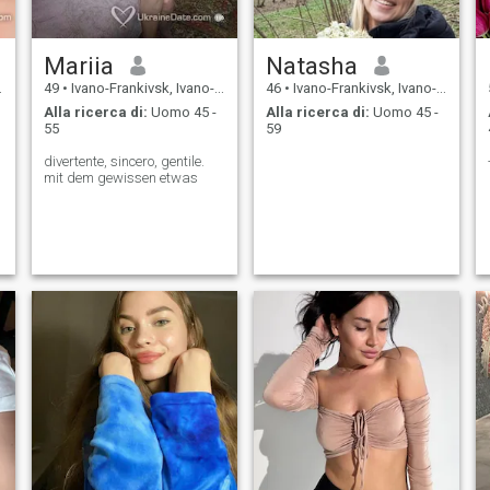
Mariia
Natasha
49
•
Ivano-Frankivsk, Ivano-Frankivs'k, Ucraina
46
•
Ivano-Frankivsk, Ivano-Frankivs'k, Ucraina
Alla ricerca di:
Uomo 45 -
Alla ricerca di:
Uomo 45 -
55
59
divertente, sincero, gentile.
mit dem gewissen etwas