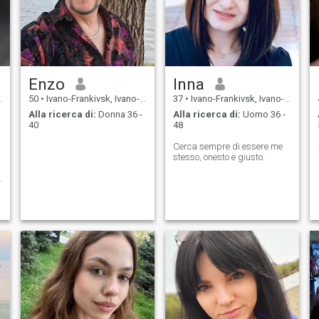
Enzo
Inna
50
•
Ivano-Frankivsk, Ivano-Frankivs'k, Ucraina
37
•
Ivano-Frankivsk, Ivano-Frankivs'k, Ucraina
Alla ricerca di:
Donna 36 -
Alla ricerca di:
Uomo 36 -
40
48
Cerca sempre di essere me
stesso, onesto e giusto.
d