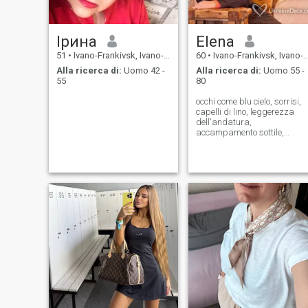
Ірина
Elena
51
•
Ivano-Frankivsk, Ivano-Frankivs'k, Ucraina
60
•
Ivano-Frankivsk, Ivano-Frankivs'k, Ucraina
Alla ricerca di:
Uomo 42 -
Alla ricerca di:
Uomo 55 -
55
80
occhi come blu cielo, sorrisi,
capelli di lino, leggerezza
dell'andatura,
accampamento sottile,
intelligente, intraprendente,
divertente, affidabile... nella
vita pratica.