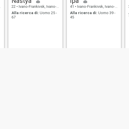
Nastya
Іра
22
•
Ivano-Frankivsk, Ivano-Frankivs'k, Ucraina
41
•
Ivano-Frankivsk, Ivano-Frankivs'k, Ucraina
Alla ricerca di:
Uomo 25 -
Alla ricerca di:
Uomo 39 -
67
45
вікторія
Tatiana
34
•
Ivano-Frankivsk, Ivano-Frankivs'k, Ucraina
35
•
Ivano-Frankivsk, Ivano-Frankivs'k, Ucraina