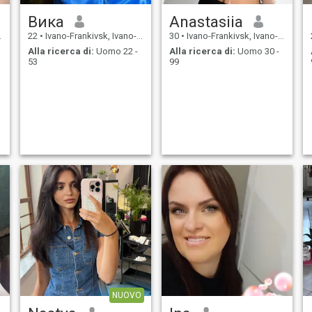
Вика
Anastasiia
22
•
Ivano-Frankivsk, Ivano-Frankivs'k, Ucraina
30
•
Ivano-Frankivsk, Ivano-Frankivs'k, Ucraina
Alla ricerca di:
Uomo 22 -
Alla ricerca di:
Uomo 30 -
53
99
NUOVO