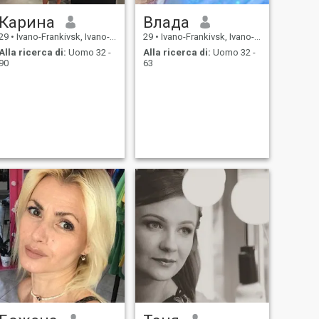
Карина
Влада
29
•
Ivano-Frankivsk, Ivano-Frankivs'k, Ucraina
29
•
Ivano-Frankivsk, Ivano-Frankivs'k, Ucraina
Alla ricerca di:
Uomo 32 -
Alla ricerca di:
Uomo 32 -
90
63