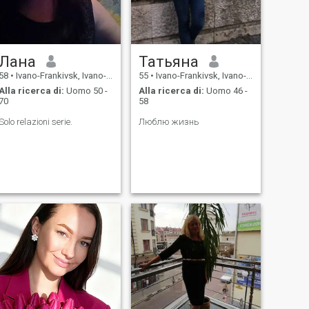
partnership costruita su
rispetto, gentilezza e sogni
condivisi. Sto cercando un
uomo che sia emotivamente
maturo, fiducioso, e pronto a
Лана
Татьяна
costruire una vita piena di
calore, fiducia e avventura.
58
•
Ivano-Frankivsk, Ivano-Frankivs'k, Ucraina
55
•
Ivano-Frankivsk, Ivano-Frankivs'k, Ucraina
Alla ricerca di:
Uomo 50 -
Alla ricerca di:
Uomo 46 -
70
58
Solo relazioni serie.
Люблю жизнь