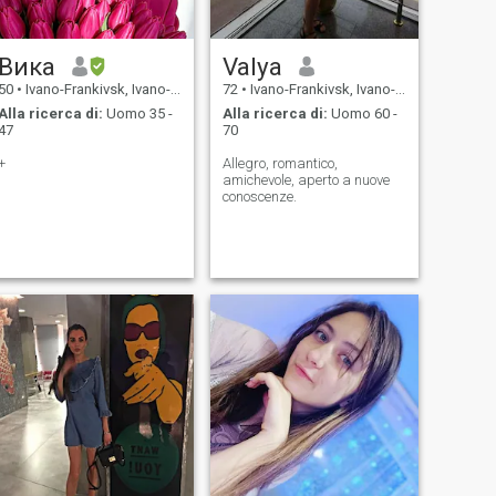
Вика
Valya
50
•
Ivano-Frankivsk, Ivano-Frankivs'k, Ucraina
72
•
Ivano-Frankivsk, Ivano-Frankivs'k, Ucraina
Alla ricerca di:
Uomo 35 -
Alla ricerca di:
Uomo 60 -
47
70
+
Allegro, romantico,
amichevole, aperto a nuove
conoscenze.