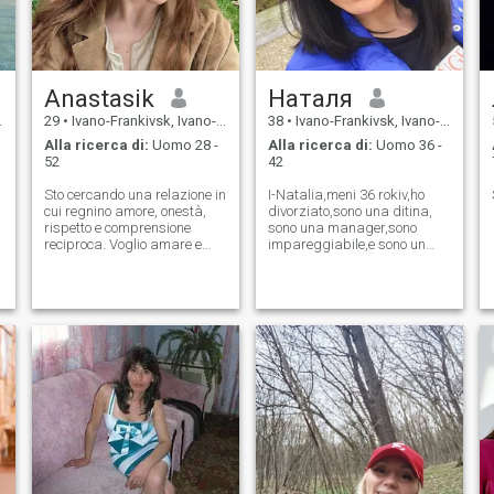
Anastasik
Наталя
29
•
Ivano-Frankivsk, Ivano-Frankivs'k, Ucraina
38
•
Ivano-Frankivsk, Ivano-Frankivs'k, Ucraina
Alla ricerca di:
Uomo 28 -
Alla ricerca di:
Uomo 36 -
52
42
Sto cercando una relazione in
I-Natalia,meni 36 rokіv,ho
cui regnino amore, onestà,
divorziato,sono una ditina,
rispetto e comprensione
sono una manager,sono
reciproca. Voglio amare e
impareggiabile,e sono un
essere amato.
gallone dīvchina!😊 sono una
grande lanciatrice!