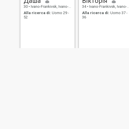
Даша
Вікторія
30
•
Ivano-Frankivsk, Ivano-Frankivs'k, Ucraina
34
•
Ivano-Frankivsk, Ivano-Frankivs'k, Ucraina
Alla ricerca di:
Uomo 29 -
Alla ricerca di:
Uomo 37 -
52
36
Lesia
Yevhenia
36
•
Ivano-Frankivsk, Ivano-Frankivs'k, Ucraina
31
•
Ivano-Frankivsk, Ivano-Frankivs'k, Ucraina