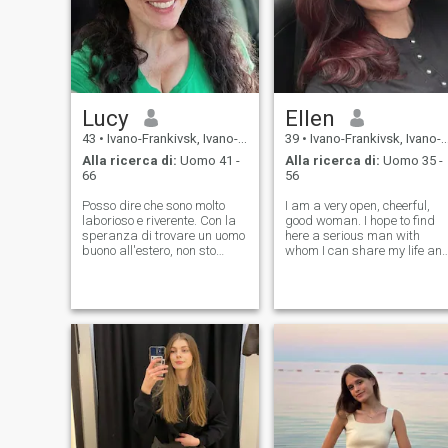
Lucy
Ellen
43
•
Ivano-Frankivsk, Ivano-Frankivs'k, Ucraina
39
•
Ivano-Frankivsk, Ivano-Frankivs'k, Ucraina
Alla ricerca di:
Uomo 41 -
Alla ricerca di:
Uomo 35 -
66
56
Posso dire che sono molto
I am a very open, cheerful,
laborioso e riverente. Con la
good woman. I hope to find
speranza di trovare un uomo
here a serious man with
buono all'estero, non sto
whom I can share my life an
cercando una fuga veloce,
create our own family. I know
ma una relazione duratura e
how to make you feel in
significativa con un amato
seventh heaven, because I
marito. Credo ancora
have my secret method how
nell'amore e forse posso
to do it. If you are my man I
trovare l'amore qui. Sarò lieto
can do
di incontrare un uomo con cui
posso trascorrere giorni e
notti pieni di amore, felicità,
rispetto e fiducia. Voglio fare
quello che amo, come
cucinare i miei piatti preferiti
per il mio uomo. Credo che la