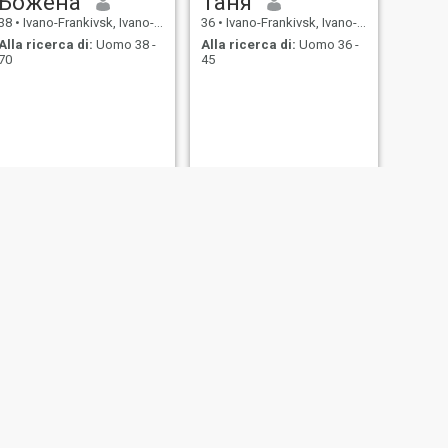
Божена
Таня
38
•
Ivano-Frankivsk, Ivano-Frankivs'k, Ucraina
36
•
Ivano-Frankivsk, Ivano-Frankivs'k, Ucraina
Alla ricerca di:
Uomo 38 -
Alla ricerca di:
Uomo 36 -
70
45
SUCCESSIVO
Света
55
•
Ivano-Frankivsk, Ivano-Frankivs'k, Ucraina