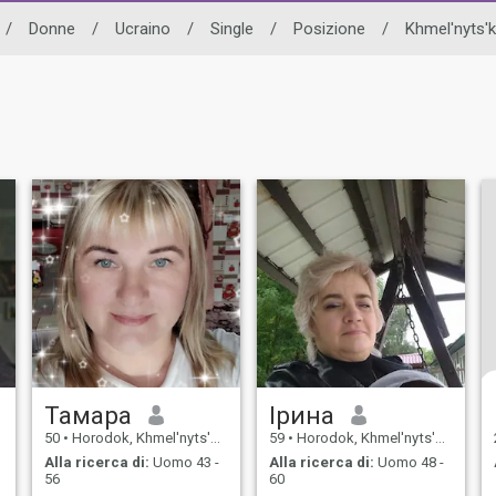
/
Donne
/
Ucraino
/
Single
/
Posizione
/
Khmel'nyts'
Тамара
Ірина
50
•
Horodok, Khmel'nyts'kyy, Ucraina
59
•
Horodok, Khmel'nyts'kyy, Ucraina
Alla ricerca di:
Uomo 43 -
Alla ricerca di:
Uomo 48 -
56
60