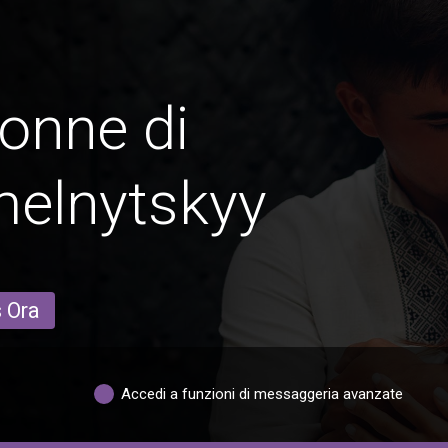
onne di
melnytskyy
s Ora
Accedi a funzioni di messaggeria avanzate