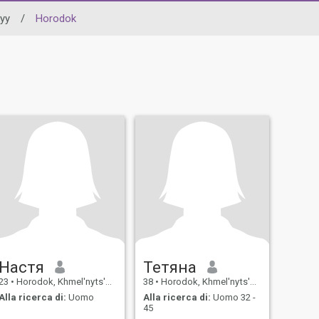
kyy
/
Horodok
Настя
Тетяна
23
•
Horodok, Khmel'nyts'kyy, Ucraina
38
•
Horodok, Khmel'nyts'kyy, Ucraina
Alla ricerca di:
Uomo
Alla ricerca di:
Uomo 32 -
45