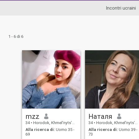
Incontri ucraini
1 - 6 di 6
mzz
Наталя
34
•
Horodok, Khmel'nyts'kyy, Ucraina
34
•
Horodok, Khmel'nyts'kyy, Ucraina
Alla ricerca di:
Uomo 35 -
Alla ricerca di:
Uomo 39 -
69
73