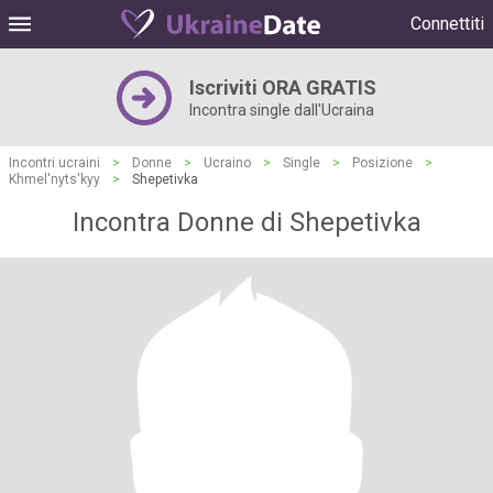
Connettiti
Iscriviti ORA GRATIS
Incontra single dall'Ucraina
Incontri ucraini
>
Donne
>
Ucraino
>
Single
>
Posizione
>
Khmel'nyts'kyy
>
Shepetivka
Incontra Donne di Shepetivka