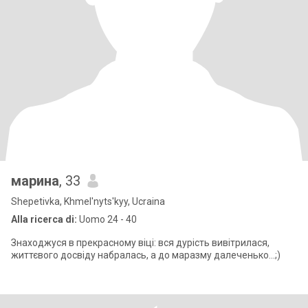
марина
, 33
Shepetivka, Khmel'nyts'kyy, Ucraina
Alla ricerca di:
Uomo 24 - 40
Знаходжуся в прекрасному віці: вся дурість вивітрилася,
життєвого досвіду набралась, а до маразму далеченько...;)