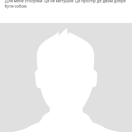
Для мене стосунки- це не метушня. Це простір де двом добре
бути собою