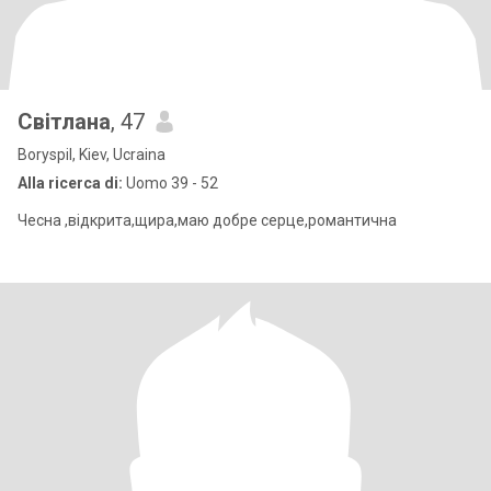
Світлана
, 47
Boryspil, Kiev, Ucraina
Alla ricerca di:
Uomo 39 - 52
Чесна ,відкрита,щира,маю добре серце,романтична