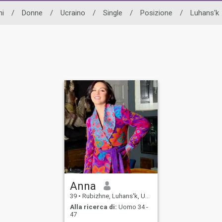
ni
/
Donne
/
Ucraino
/
Single
/
Posizione
/
Luhans'k
Anna
39
•
Rubizhne, Luhans'k, Ucraina
Alla ricerca di:
Uomo 34 -
47