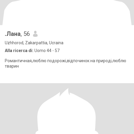
.Лана
, 56
Uzhhorod, Zakarpattia, Ucraina
Alla ricerca di:
Uomo 44 - 57
Романтичная,люблю подорожі,відпочинок на природі,люблю
тварин