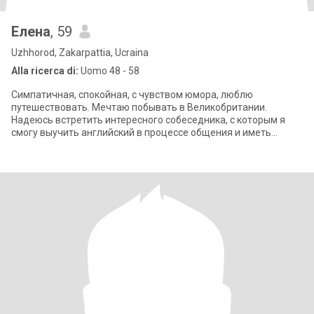
Елена
, 59
Uzhhorod, Zakarpattia, Ucraina
Alla ricerca di:
Uomo 48 - 58
Симпатичная, спокойная, с чувством юмора, люблю
путешествовать. Мечтаю побывать в Великобритании.
Надеюсь встретить интересного собеседника, с которым я
смогу выучить английский в процессе общения и иметь
возможность встретиться в Англии в будущем.