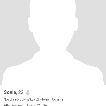
Sonia
, 22
Novohrad-Volyns'kyy, Zhytomyr, Ucraina
Alla ricerca di:
Uomo 21 - 36