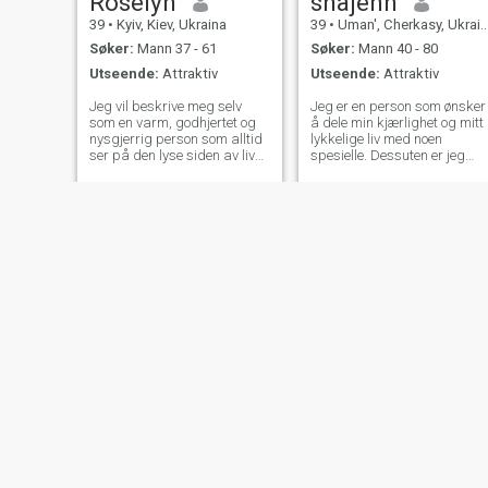
Roselyn
shajenn
39
•
Kyiv, Kiev, Ukraina
39
•
Uman', Cherkasy, Ukraina
Søker:
Mann 37 - 61
Søker:
Mann 40 - 80
Utseende:
Attraktiv
Utseende:
Attraktiv
Jeg vil beskrive meg selv
Jeg er en person som ønsker
som en varm, godhjertet og
å dele min kjærlighet og mitt
nysgjerrig person som alltid
lykkelige liv med noen
ser på den lyse siden av livet.
spesielle. Dessuten er jeg
Opprinnelig fra Ukraina, jeg
lojal, ærlig og lidenskapelig,
bærer med meg verdiene til
snill og sensuell, uavhengig
min kultur familie, gjestfrihet,
og seriøs. Jeg er her for å
og en dyp takknemlighet for
gjøre min drøm virkelighet og
meningsfylte forbindelser.
være med min elskede. Skriv
til meg, lær mer om meg og
jeg lover at jeg stjeler ditt
hjerte
cabrera
Anastasia
37
•
Kyiv, Kiev, Ukraina
45
•
Zaporizhzhya, Zaporizhzhya, Ukraina