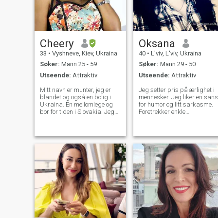
Cheery
Oksana
33
•
Vyshneve, Kiev, Ukraina
40
•
L'viv, L'viv, Ukraina
Søker:
Mann 25 - 59
Søker:
Mann 29 - 50
Utseende:
Attraktiv
Utseende:
Attraktiv
Mitt navn er munter, jeg er
Jeg setter pris på ærlighet i
blandet og også en bolig i
mennesker. Jeg liker en sans
Ukraina. En mellomlege og
for humor og litt sarkasme.
bor for tiden i Slovakia. Jeg
Foretrekker enkle
er her på jakt etter
komfortable klær og en enkel
kjærlighet, og hvis alvorlig
stil av å leve i stedet for å
som kan føre til noe mer, er
vise frem. Elsker naturen (fjel
jeg sosialt vennlig,
og sykling). Jeg bodde i
aksepterer jeg folks tro og
London. Jeg har en stor
respekt religion. Jeg er
lidenskap for fremmedsprå
forståelsesfull, uttaler og
og DET. Mine favorittsitater:
åpensinnet. Jeg er en veldig
«aldri dømme en bok av
sensitiv person og jeg ser
omslaget», «aldri gi opp»,
etter det beste siden jeg
«kvalitet er bedre enn
holder en høy personlighet.
kvantitet» «Handling taler
høyere enn ord» Jeg har en
ganske uvanlig hobby. Jeg
lager min egen såpe og