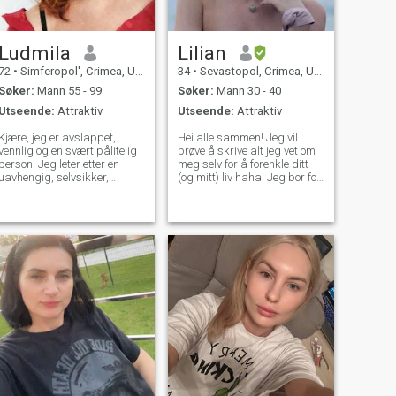
Ludmila
Lilian
72
•
Simferopol', Crimea, Ukraina
34
•
Sevastopol, Crimea, Ukraina
Søker:
Mann 55 - 99
Søker:
Mann 30 - 40
Utseende:
Attraktiv
Utseende:
Attraktiv
Kjære, jeg er avslappet,
Hei alle sammen! Jeg vil
vennlig og en svært pålitelig
prøve å skrive alt jeg vet om
person. Jeg leter etter en
meg selv for å forenkle ditt
uavhengig, selvsikker,
(og mitt) liv haha. Jeg bor for
ansvarlig, ærlig mann, som
tiden i Krim. For flere år siden
ønsker å ha en god familie
fullførte jeg en kulinarisk
med foriktig hustru. Jeg
skole i Italia, levde og jobbet
skulle ønske jeg hadde en
der i noen år. Pandemien har
bra familie hvor folk elsker
endret planene mine
og respekterer hverandre,
dramatisk og jeg hadde
tar et godt vare på
returnert til Krim. Jeg er en
hverandre, der vi kan
bakverk kokk, jeg baker
tilbringe tid sammen og ha
kaker hjemme og også eier
det gøy. Og jeg håper å møte
en liten butikk (ikke bakeri
en mann jeg kan stole helt,
eller overhodet) jeg er ganske
som jeg kan gjøre den
mye flytende på engelsk, kan
lykkeligste mannen i verden
snakke italiensk, forstå
og som kan føle min omsorg
fransk. Jeg vil ikke svare på
og min kjærlighet hver dag.
andre språk – hvis du vil
Jeg kan gi varme og omsorg,
starte dialogen, være