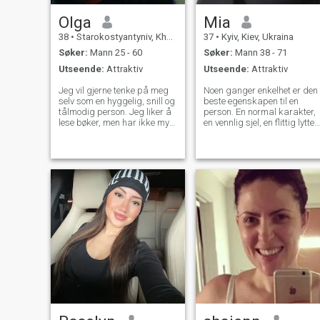
Olga
Mia
38
•
Starokostyantyniv, Khmel'nyts'kyy, Ukraina
37
•
Kyiv, Kiev, Ukraina
Søker:
Mann 25 - 60
Søker:
Mann 38 - 71
Utseende:
Attraktiv
Utseende:
Attraktiv
Jeg vil gjerne tenke på meg
Noen ganger enkelhet er den
selv som en hyggelig, snill og
beste egenskapen til en
tålmodig person. Jeg liker å
person. En normal karakter,
lese bøker, men har ikke mye
en vennlig sjel, en flittig lytter
tid til det nå, jeg lytter til
og en god samtalepartner,
musikk for å heie meg selv
evnen til å uttrykke en
opp. Jeg snakker engelsk
mening og en total kjærlighet
ganske godt og har
til livet, alt dette er i meg Jeg
grunnleggende kunnskap
setter virkelig pris på godhet
om spansk. Jeg reiser
og oppriktighet i folk
Golden retriever som en
enkelt forelder.)) Vel, send
meg en melding hvis du vil
vite om meg litt mer.