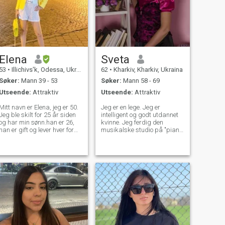
Elena
Sveta
53
•
Illichivs'k, Odessa, Ukraina
62
•
Kharkiv, Kharkiv, Ukraina
Søker:
Mann 39 - 53
Søker:
Mann 58 - 69
Utseende:
Attraktiv
Utseende:
Attraktiv
Mitt navn er Elena, jeg er 50.
Jeg er en lege. Jeg er
Jeg ble skilt for 25 år siden
intelligent og godt utdannet
og har min sønn.han er 26,
kvinne. Jeg ferdig den
han er gift og lever hver for
musikalske studio på "piano"
seg. Jeg ble uteksaminert
klasse. Jeg liker å svømme,
fra Odessa State University
jeg liker å gå på ski, men jeg
og kan snakke og skrive
foretrekker skøyter, kunstløp.
engelsk veldig bra, så vi vil
Jeg liker å reise veldig mye.
kunne kommunisere veldig
Jeg har besøkt mange
enkelt. Jeg jobber med
europeiske land. Jeg liker å
logistikk og spesialklarering
reise, å lære historie, kultur i
av importområdet. Jeg har
andre land. Også jeg liker å
det bra nå, men jeg jobbet
lytte til musikk, til å lage mat
for mye og hadde ikke tid til
og å opprette hjem velvære.
ekteskap. Nå hjelper sønnen
Finner jeg en stor glede i å
min meg i min virksomhet, og
kommunisere med naturen,