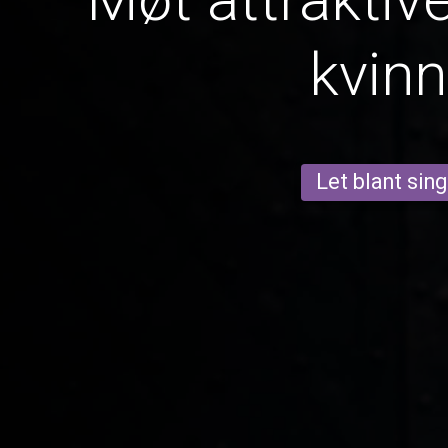
kvinn
Let blant sing