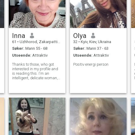
Inna
Olya
61
•
Uzhhorod, Zakarpattia, Ukraina
32
•
Kyiv, Kiev, Ukraina
Søker:
Mann 55 - 68
Søker:
Mann 37 - 63
Utseende:
Attraktiv
Utseende:
Attraktiv
Thanks to those, who got
Positiv energi person
interested in my profile and
is reading this. I'm an
intelligent, delicate woman,
caring and loyal, speaking
fluent English. I like cosiness
of home, cooking, quiet
evenings as well as
travelling. I'm following
healthy way o