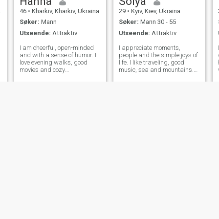
Hanna
Solya
46
•
Kharkiv, Kharkiv, Ukraina
29
•
Kyiv, Kiev, Ukraina
Søker:
Mann
Søker:
Mann 30 - 55
Utseende:
Attraktiv
Utseende:
Attraktiv
I am cheerful, open-minded
I appreciate moments,
and with a sense of humor. I
people and the simple joys of
love evening walks, good
life. I like traveling, good
movies and cozy
music, sea and mountains.
conversations over a cup of
Always open to new
coffee. I work, I develop, and I
experiences, because I
believe that everything in life
believe that life is a big
happens on time. I dream of
adventure. In my free time I
meeting a person with whom
read, do sports and spend
it wi
time with friends.
Antonina
Карина
34
•
Storozhynets', Chernivtsi, Ukraina
26
•
Shums'k, Ternopil', Ukraina