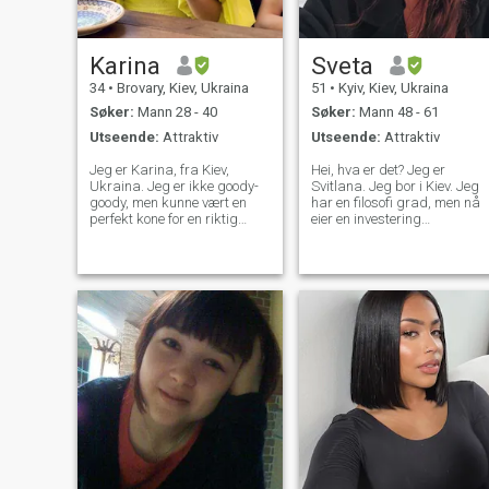
sjampo bar, med forskjellige
farger og design.
Karina
Sveta
34
•
Brovary, Kiev, Ukraina
51
•
Kyiv, Kiev, Ukraina
Søker:
Mann 28 - 40
Søker:
Mann 48 - 61
Utseende:
Attraktiv
Utseende:
Attraktiv
Jeg er Karina, fra Kiev,
Hei, hva er det? Jeg er
Ukraina. Jeg er ikke goody-
Svitlana. Jeg bor i Kiev. Jeg
goody, men kunne vært en
har en filosofi grad, men nå
perfekt kone for en riktig
eier en investering
mann. Jeg har mastergrad i
virksomhet i fast eiendom.
bank, tidligere flyvertinne, for
Treveling er min lidenskap.
tiden bankansatt. Jeg er
Jeg har vært i rundt 30 land.
veldig god på matlaging,
Havet, solen og bøkene gir
spesielt ørkener og gal om
meg energi. Jeg lever i fred
renslighet og krevende om
med min familie og folk rund
det. Min lidenskap er
meg. Takk for
latinamerikansk dans, og
oppmerksomheten ❤️
jeg elsker å reise så mye.
Jeg elsker dyr og er imot
enhver form for utnyttelse av
dem. Jeg har gode manerer
og liker når jeg har en
partner.