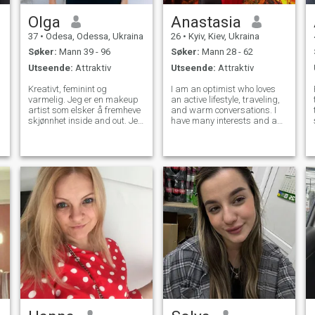
Olga
Anastasia
37
•
Odesa, Odessa, Ukraina
26
•
Kyiv, Kiev, Ukraina
Søker:
Mann 39 - 96
Søker:
Mann 28 - 62
Utseende:
Attraktiv
Utseende:
Attraktiv
Kreativt, feminint og
I am an optimist who loves
varmelig. Jeg er en makeup
an active lifestyle, traveling,
artist som elsker å fremheve
and warm conversations. I
skjønnhet inside and out. Jeg
have many interests and am
verdsetter ærlighet, lojalitet
always open to something
og dype samtaler, men jeg
new. I believe that life is a
nyter også latter og enkel
balance between exciting
kjemi. En omsorgsfull mor
adventures and peace with
med en kreativ sjel, som
loved ones. I love spontaneity,
drømmer om reise, harmoni
og en forbindelse som starter
med en gnist.