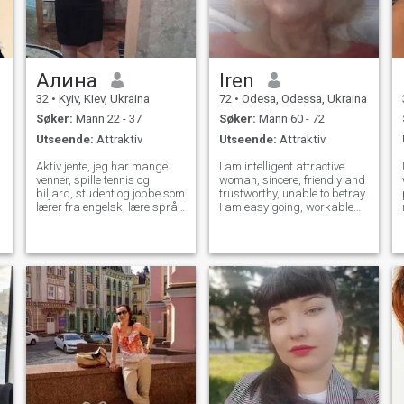
Алина
Iren
32
•
Kyiv, Kiev, Ukraina
72
•
Odesa, Odessa, Ukraina
Søker:
Mann 22 - 37
Søker:
Mann 60 - 72
Utseende:
Attraktiv
Utseende:
Attraktiv
Aktiv jente, jeg har mange
I am intelligent attractive
venner, spille tennis og
woman, sincere, friendly and
biljard, student og jobbe som
trustworthy, unable to betray.
lærer fra engelsk, lære språk
I am easy going, workable
- Jeg snakker engelsk,
and active, willing to share
fransk og spansk, følge
the interests of my partner to
l
figuren min, gå til gym, gjøre
enjoy life together with him.
pilates, yoga.
And the main thing - I am
loving, gentle, sens
k