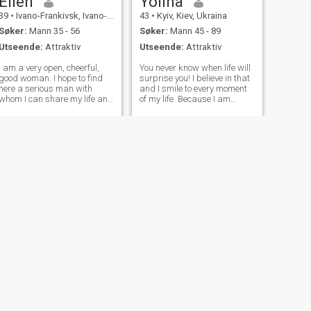
Ellen
Yolina
romantisk person. Og jeg
og åpen, jeg har mange
39
•
Ivano-Frankivsk, Ivano-Frankivs'k, Ukraina
43
•
Kyiv, Kiev, Ukraina
tror at det er dårlig. Hva
venner (og vi kan også bli
mener du?
gode venner!) men samtidig
Søker:
Mann 35 - 56
Søker:
Mann 45 - 89
im rett, vet hvor er en grense
Utseende:
Attraktiv
Utseende:
Attraktiv
og ikke tillater å manipulere
meg.
I am a very open, cheerful,
You never know when life will
good woman. I hope to find
surprise you! I believe in that
here a serious man with
and I smile to every moment
whom I can share my life and
of my life. Because I am
create our own family. I know
positive, I like to laugh, I know
how to make you feel in
how is it to feel happy and
seventh heaven, because I
how to be in a harmony with
have my secret method how
myself. If I need to relax a
to do it. If you are my man I
little and enjoy
can do
NESTE
Olena
68
•
Kyiv, Kiev, Ukraina