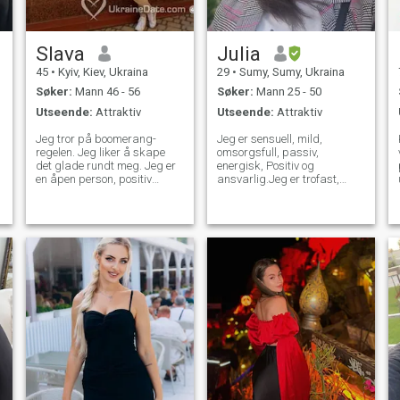
Slava
Julia
45
•
Kyiv, Kiev, Ukraina
29
•
Sumy, Sumy, Ukraina
Søker:
Mann 46 - 56
Søker:
Mann 25 - 50
Utseende:
Attraktiv
Utseende:
Attraktiv
Jeg tror på boomerang-
Jeg er sensuell, mild,
regelen. Jeg liker å skape
omsorgsfull, passiv,
det glade rundt meg. Jeg er
energisk, Positiv og
en åpen person, positiv
ansvarlig.Jeg er trofast,
tenkning. - Jeg liker å reise,
ansvarlig jente og har en god
elsker fotografering jeg liker
sans for humor. Jeg liker å
å lage mat, men liker også å
sette ny opplevelse, møte nye
gå et sted ut til middag)) Jeg
interessante mennesker.
liker vintersport også jeg går
Mine fantastiske venner
t
på treningsstudioet på en
anser meg for å være
vanlig base. Jeg spiller
oppriktig og veldig
tennis, kan snakke, skrive og
romantisk dame;)
lese engelsk.