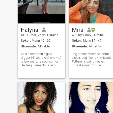
Halyna
Mira
41
•
Luts'k, Volyn, Ukraina
40
•
Kyiv, Kiev, Ukraina
Søker:
Mann 40 - 60
Søker:
Mann 37 - 47
Utseende:
Attraktiv
Utseende:
Attraktiv
An old mercantile gold
Jeg er stor reisende, natur-
digger (41years old, one kid)
elsker. Jeg liker aktiv livsstil:
is looking for a sponsor for
Fotturer, ridning hester,
life. Requirements: age 40–
utforske nye ting. Jeg
57, no wife, with a good
snakker BARE ENGELSK (og
sense of humor (a must!).
ukrainsk) og jeg har ingen
Youngsters, gigolos, and
intensjon om å skape seriøst
mama’s boys — please don’t
forhold med en Google
bother! I don’t need
oversetter, så PLS, hvis du
competition! 😄
ikke snakker engelsk godt -
ikke skriv meg. Jeg deler
ikke min private informasjon
med fremmede. Jeg er ikke
helt sikker på om jeg jobber i
et viktig felt nå og jeg trenger
det her.