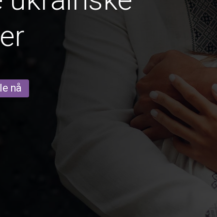
er
le nå