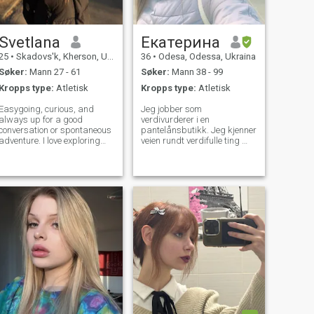
Svetlana
Екатерина
25
•
Skadovs'k, Kherson, Ukraina
36
•
Odesa, Odessa, Ukraina
Søker:
Mann 27 - 61
Søker:
Mann 38 - 99
Kropps type:
Atletisk
Kropps type:
Atletisk
Easygoing, curious, and
Jeg jobber som
always up for a good
verdivurderer i en
conversation or spontaneous
pantelånsbutikk. Jeg kjenner
adventure. I love exploring
veien rundt verdifulle ting 😉
new places, sharing laughs,
Jeg elsker sport og går
and connecting with people
regelmessig på
who are genuine and kind.
treningsstudio. Hvis det er
Whether it's a cozy night in or
nødvendig, kan jeg revurdere
a day trip to somewhere
en boksekasse også 😄
unexpected,
Samlet sett er jeg en person
med en sterk personlighet:
Jeg kan være mild, men jeg
er definitivt ikke svak.