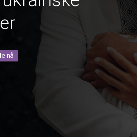
er
le nå