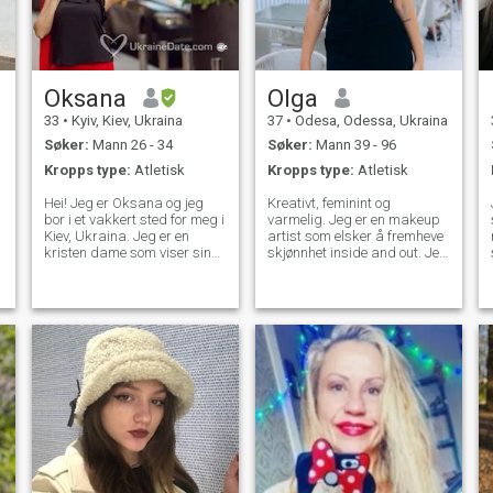
r
r
Oksana
Olga
33
•
Kyiv, Kiev, Ukraina
37
•
Odesa, Odessa, Ukraina
Søker:
Mann 26 - 34
Søker:
Mann 39 - 96
Kropps type:
Atletisk
Kropps type:
Atletisk
Hei! Jeg er Oksana og jeg
Kreativt, feminint og
bor i et vakkert sted for meg i
varmelig. Jeg er en makeup
Kiev, Ukraina. Jeg er en
artist som elsker å fremheve
kristen dame som viser sin
skjønnhet inside and out. Jeg
medfølelse til de som er i nød.
verdsetter ærlighet, lojalitet
Jeg er genous med det jeg
og dype samtaler, men jeg
har, og jeg er en sensitiv
nyter også latter og enkel
person og aksepterer andres
kjemi. En omsorgsfull mor
stillinger med omsorg og
med en kreativ sjel, som
respekt. Samtidig er jeg
drømmer om reise, harmoni
svært håpefull, ansvarlig,
og en forbindelse som starter
g
motløs og vedvarende i å
med en gnist.
achiving mine faglige mål.
Jeg leter etter en mann som
kan dele med meg mine liv
prinipes og mål. Jeg er en
veldig viktig person så
trenger mannen min til å