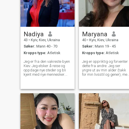
Nadiya
Maryana
43
•
Kyiv, Kiev, Ukraina
40
•
Kyiv, Kiev, Ukraina
Søker:
Mann 40 - 70
Søker:
Mann 19 - 45
Kropps type:
Atletisk
Kropps type:
Atletisk
Jeg er fra den vakreste byen
Jeg er oppriktig og forventer
Kiev. Jeg elsker å reise og
dette fra andre. Jeg ser
oppdage nye steder og bli
yngre ut av min alder (takk
kjent med nye mennesker.
for min livsstil og gener), me
Jeg elsker livet og er veldig
jeg har en stor positiv
aktiv. Hvis jeg bor på ett sted
livserfaring.Jeg jobbet mye
betyr det at jeg jobber, ellers
for å oppnå mine mål i
går jeg ut med vennene mine,
arbeidssfære. Jeg klarte få
sightseeing, rusler i parken,
prosjekter samtidig. Jeg
shopping osv. Jeg er en
gjorde mye og har et godt
gourmet og har tid til å lage
rykte. Jeg føler meg bra i
mat. Jeg elsker arbeidet
rolig atmosfære. Jeg
mitt. UPD: Etter en liten stund
respekterer og er glad for
av å være på denne
målbevisste mennesker. Jeg
nettsiden er jeg fengslet for å
var ikke gift, og har fortsatt
kommunisere med så mange
ikke mine egne barn, men je