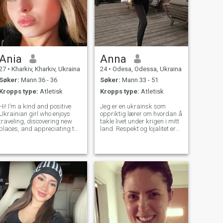
Ania
Anna
27
•
Kharkiv, Kharkiv, Ukraina
24
•
Odesa, Odessa, Ukraina
Søker:
Mann 36 - 36
Søker:
Mann 33 - 51
Kropps type:
Atletisk
Kropps type:
Atletisk
Hi! I’m a kind and positive
Jeg er en ukrainsk som
Ukrainian girl who enjoys
oppriktig lærer om hvordan å
traveling, discovering new
takle livet under krigen i mitt
places, and appreciating the
land. Respekt og lojalitet er
beauty of the world. I’m
veldig viktig for meg, og jeg
passionate about
leter etter noen som kan
photography, love spending
veilede meg, støtte meg og
quiet moments with a good
vokse med meg på denne
book, and find serenity in
reisen i livet. Jeg verdsetter
nature. I believe
vennlighet, ærlighet og
familie, og jeg tror et sterkt
ekteskap er bygget på
gjensidig respekt og felles
verdier. Jeg er spent på å
lære mer om Deen, praktisere
det oppriktig, og bygge et