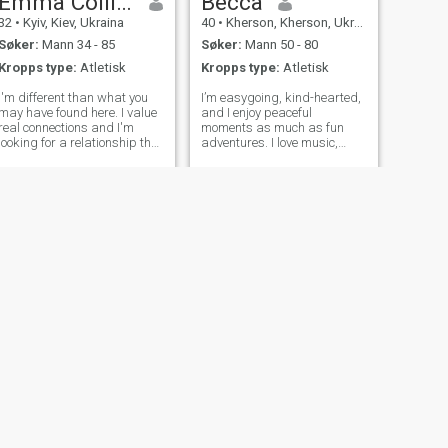
Emma Collins
Becca
32
•
Kyiv, Kiev, Ukraina
40
•
Kherson, Kherson, Ukraina
Søker:
Mann 34 - 85
Søker:
Mann 50 - 80
Kropps type:
Atletisk
Kropps type:
Atletisk
I'm different than what you
I’m easygoing, kind-hearted,
may have found here. I value
and I enjoy peaceful
real connections and I'm
moments as much as fun
looking for a relationship that
adventures. I love music,
goes beyond virtual
good food, and spending
conversations. If you're
time with people who make
interested in something
me feel happy and relaxed.
authentic and long-lasting,
Just looking for something
where we can both grow and
real.”
enjoy what l
NESTE
Dresser
37
•
Kyiv, Kiev, Ukraina