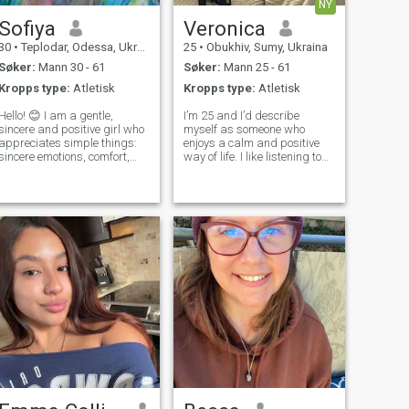
NY
Sofiya
Veronica
30
•
Teplodar, Odessa, Ukraina
25
•
Obukhiv, Sumy, Ukraina
Søker:
Mann 30 - 61
Søker:
Mann 25 - 61
Kropps type:
Atletisk
Kropps type:
Atletisk
Hello! 😊 I am a gentle,
I’m 25 and I’d describe
sincere and positive girl who
myself as someone who
appreciates simple things:
enjoys a calm and positive
sincere emotions, comfort,
way of life. I like listening to
good conversations and
music, having interesting
warmth. I love traveling,
conversations, and spending
nature, evenings with a book
time with people who make
or a movie, delicious coffee
me feel comfortable and
and laughter for no reason. I
appreciated. Honesty, loyalty,
alwa
and respe