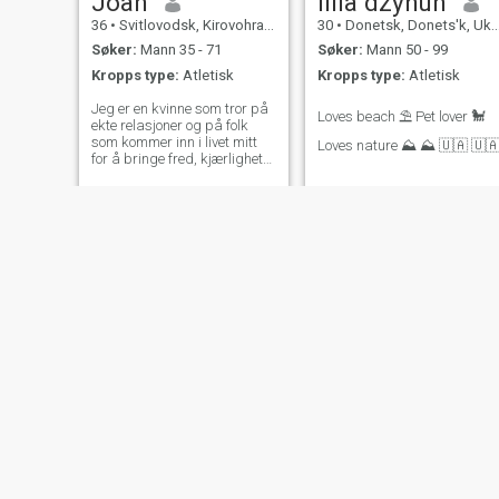
Joan
lilia dzyhun
36
•
Svitlovodsk, Kirovohrad, Ukraina
30
•
Donetsk, Donets'k, Ukraina
Søker:
Mann 35 - 71
Søker:
Mann 50 - 99
Kropps type:
Atletisk
Kropps type:
Atletisk
Jeg er en kvinne som tror på
Loves beach ⛱️ Pet lover 🐩
ekte relasjoner og på folk
som kommer inn i livet mitt
Loves nature ⛰️ ⛰️ 🇺🇦 🇺
for å bringe fred, kjærlighet
og lykke. Jeg nyter virkelig de
små øyeblikkene: en vakker
solnedgang, havbrisen, en
oppriktig samtale og et smil
som kommer fra hjertet. Jeg
ser på meg selv som en
hardtarbeidende, munter
person med klare mål, en
som alltid søker å vokse
både personlig og
profesjonelt. Jeg er ikke her
for å kaste bort tid eller spille
spill. Jeg er interessert i å
møte noen autentisk, med et
godt hjerte,
Gertrude
Blancia
37
•
Chortkiv, Ternopil', Ukraina
36
•
Kyiv, Kiev, Ukraina