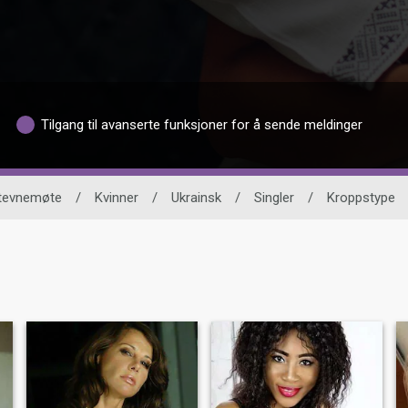
Tilgang til avanserte funksjoner for å sende meldinger
stevnemøte
/
Kvinner
/
Ukrainsk
/
Singler
/
Kroppstype