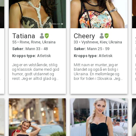
Tatiana
Cheery
55
•
Rivne, Rivne, Ukraina
33
•
Vyshneve, Kiev, Ukraina
Søker:
Mann 33 - 48
Søker:
Mann 25 - 59
Kropps type:
Atletisk
Kropps type:
Atletisk
Jeg er en velstående, stilig
Mitt navn er munter, jeg er
og klassisk dame med god
blandet og også en bolig i
humor, godt utdannet og
Ukraina. En mellomlege og
n
reist. Jeg er alltid glad og
bor for tiden i Slovakia. Jeg
glad. Følelsesmessig
er her på jakt etter
intelligent og oppriktig. Ha
kjærlighet, og hvis alvorlig
også mye kjærlighet å gi!
som kan føre til noe mer, er
Elsker sport. Jeg er søt,
jeg sosialt vennlig,
smart, opinionert, glad,
aksepterer jeg folks tro og
lidenskapelig og trygg.
respekt religion. Jeg er
forståelsesfull, uttaler og
åpensinnet. Jeg er en veldig
sensitiv person og jeg ser
etter det beste siden jeg
holder en høy personlighet.
g