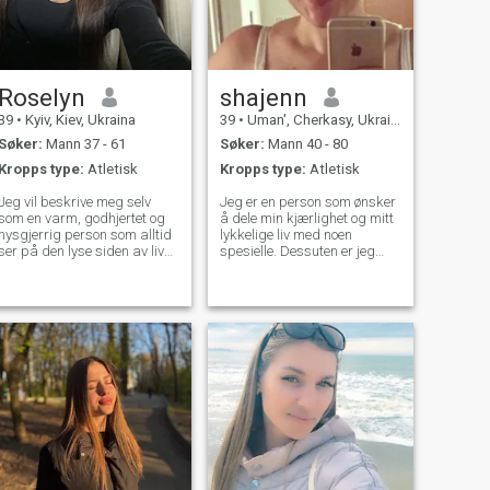
hjem sentrert på kjærlighet
og fred.
Roselyn
shajenn
39
•
Kyiv, Kiev, Ukraina
39
•
Uman', Cherkasy, Ukraina
Søker:
Mann 37 - 61
Søker:
Mann 40 - 80
Kropps type:
Atletisk
Kropps type:
Atletisk
Jeg vil beskrive meg selv
Jeg er en person som ønsker
som en varm, godhjertet og
å dele min kjærlighet og mitt
nysgjerrig person som alltid
lykkelige liv med noen
ser på den lyse siden av livet.
spesielle. Dessuten er jeg
Opprinnelig fra Ukraina, jeg
lojal, ærlig og lidenskapelig,
bærer med meg verdiene til
snill og sensuell, uavhengig
min kultur familie, gjestfrihet,
og seriøs. Jeg er her for å
og en dyp takknemlighet for
gjøre min drøm virkelighet og
meningsfylte forbindelser.
være med min elskede. Skriv
til meg, lær mer om meg og
jeg lover at jeg stjeler ditt
hjerte