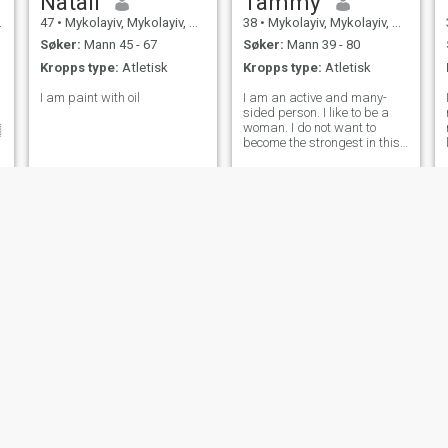
Natali
Tammy
47
•
Mykolayiv, Mykolayiv, Ukraina
38
•
Mykolayiv, Mykolayiv, Ukraina
Søker:
Mann 45 - 67
Søker:
Mann 39 - 80
Kropps type:
Atletisk
Kropps type:
Atletisk
I am paint with oil
I am an active and many-
sided person. I like to be a
woman. I do not want to

become the strongest in this
life or prove something to
someone. I am a wise woman
with a strong and good-
natured character. I am very
brave, but at the same time
timid and
Blancia
Blancia
36
•
Kyiv, Kiev, Ukraina
35
•
Kyiv, Kiev, Ukraina