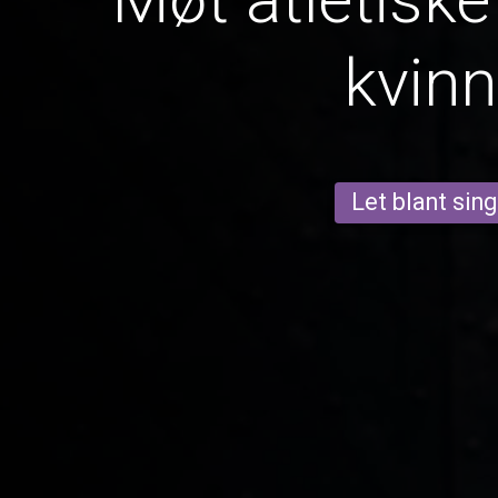
kvinn
Let blant sing