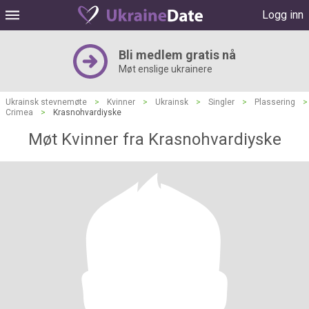
Logg inn
Bli medlem gratis nå
Møt enslige ukrainere
Ukrainsk stevnemøte
>
Kvinner
>
Ukrainsk
>
Singler
>
Plassering
>
Crimea
>
Krasnohvardiyske
Møt Kvinner fra Krasnohvardiyske