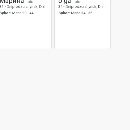
Марина
olga
31
•
Dniprodzerzhynsk, Dnipropetrovs'k, Ukraina
34
•
Dniprodzerzhynsk, Dnipropetrovs'k, Ukraina
Søker:
Mann 29 - 44
Søker:
Mann 34 - 35
NESTE
Елена
40
•
Dniprodzerzhynsk, Dnipropetrovs'k, Ukraina