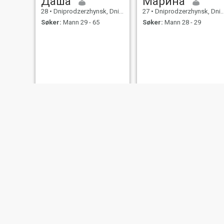
Даша
Марина
28
•
Dniprodzerzhynsk, Dnipropetrovs'k, Ukraina
27
•
Dniprodzerzhynsk, Dnipropetrovs'k, Ukraina
Søker:
Mann 29 - 65
Søker:
Mann 28 - 29
Tanya
dsfe
27
•
Dniprodzerzhynsk, Dnipropetrovs'k, Ukraina
34
•
Dniprodzerzhynsk, Dnipropetrovs'k, Ukraina