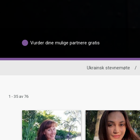
Vurder dine mulige partnere gratis
Ukrainsk stevnemøte
/
1 - 35 av 76