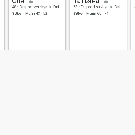
Оля
Татьяна
48
•
Dniprodzerzhynsk, Dnipropetrovs'k, Ukraina
68
•
Dniprodzerzhynsk, Dnipropetrovs'k, Ukraina
Søker:
Mann 43 - 52
Søker:
Mann 65 - 71
Елена
Надежда
52
•
Dniprodzerzhynsk, Dnipropetrovs'k, Ukraina
51
•
Dniprodzerzhynsk, Dnipropetrovs'k, Ukraina