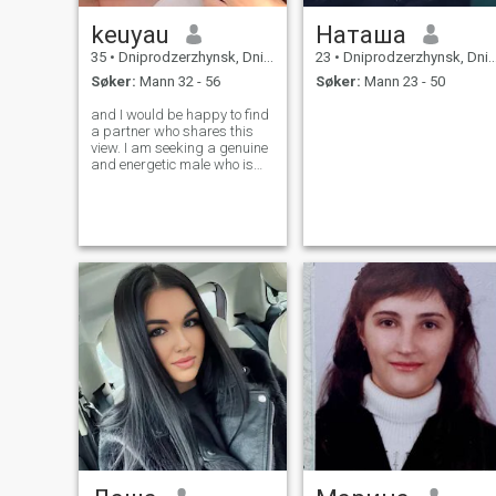
keuyau
Наташа
35
•
Dniprodzerzhynsk, Dnipropetrovs'k, Ukraina
23
•
Dniprodzerzhynsk, Dnipropetrovs'k, Ukraina
Søker:
Mann 32 - 56
Søker:
Mann 23 - 50
and I would be happy to find
a partner who shares this
view. I am seeking a genuine
and energetic male who is
equally happy to explore the
world as to enjoy a quiet
night at home.