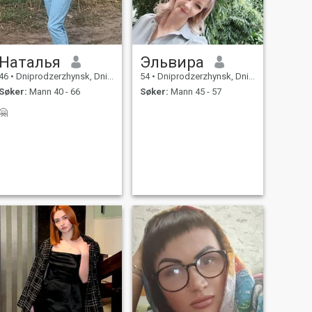
Наталья
Эльвира
46
•
Dniprodzerzhynsk, Dnipropetrovs'k, Ukraina
54
•
Dniprodzerzhynsk, Dnipropetrovs'k, Ukraina
Søker:
Mann 40 - 66
Søker:
Mann 45 - 57
🤗