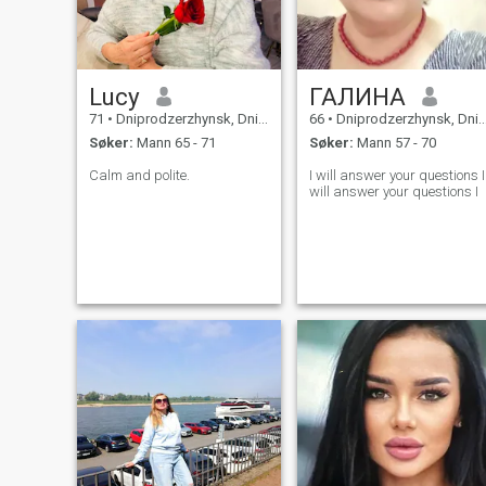
Lucy
ГАЛИНА
71
•
Dniprodzerzhynsk, Dnipropetrovs'k, Ukraina
66
•
Dniprodzerzhynsk, Dnipropetrovs'k, Ukraina
Søker:
Mann 65 - 71
Søker:
Mann 57 - 70
Calm and polite.
I will answer your questions I
will answer your questions I