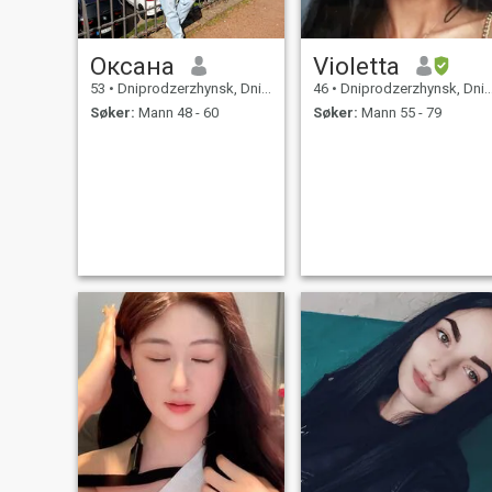
Оксана
Violetta
53
•
Dniprodzerzhynsk, Dnipropetrovs'k, Ukraina
46
•
Dniprodzerzhynsk, Dnipropetrovs'k, Ukraina
Søker:
Mann 48 - 60
Søker:
Mann 55 - 79