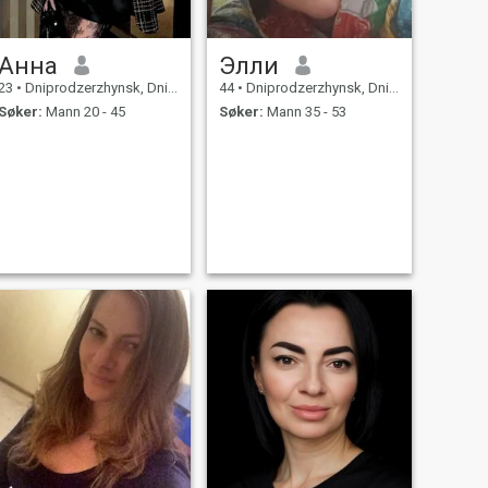
Анна
Элли
23
•
Dniprodzerzhynsk, Dnipropetrovs'k, Ukraina
44
•
Dniprodzerzhynsk, Dnipropetrovs'k, Ukraina
Søker:
Mann 20 - 45
Søker:
Mann 35 - 53