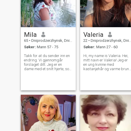
Mila
Valeria
65
•
Dniprodzerzhynsk, Dnipropetrovs'k, Ukraina
22
•
Dniprodzerzhynsk, Dnipropetrovs'k, Ukraina
Søker:
Mann 57 - 75
Søker:
Mann 27 - 60
Takk for at du sender inn en
Hi, my name is Valeria. Hei,
endring. Vi gjennomgår
mitt navn er Valeria! Jeg er
forslaget ditt. Jeg er en
en ung kvinne med
dame med et snilt hjerte, som
kastanjehår og varme brune
ser på verden med et smil og
øyne. Jeg vil beskrive meg
et positivt syn, med en
selv som vennlig, åpen og
lidenskap for de enkle, men
oppriktig. Jeg liker
gode tingene i livet. Min åpne
meningsfulle samtaler, å
personlighet gjorde det
tilbringe tid ute, og å
enkelt for meg å snakke om
oppdage nye opplevelser
noe med en mann, å
som gjør livet lysere. På
akseptere en ny kultur og til
samme tid verdsetter jeg
livet til mennesket og hans
enkle gleder en hyggelig
synspunkt.
kveld, en god bok, eller å del
latter med noen nær.