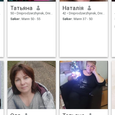
Татьяна
Наталія
50
•
Dniprodzerzhynsk, Dnipropetrovs'k, Ukraina
42
•
Dniprodzerzhynsk, Dnipropetrovs'k, Ukraina
Søker:
Mann 50 - 55
Søker:
Mann 37 - 50