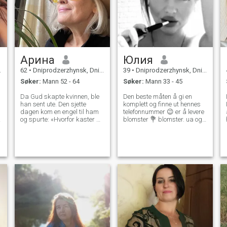
Арина
Юлия
62
•
Dniprodzerzhynsk, Dnipropetrovs'k, Ukraina
39
•
Dniprodzerzhynsk, Dnipropetrovs'k, Ukraina
Søker:
Mann 52 - 64
Søker:
Mann 33 - 45
Da Gud skapte kvinnen, ble
Den beste måten å gi en
han sent ute. Den sjette
komplett og finne ut hennes
dagen kom en engel til ham
telefonnummer 😉 er å levere
og spurte: «Hvorfor kaster du
blomster 💐 blomster. ua og
bort så mye tid på dette?»
mr. Google hjelper deg
Herren sa: «Se på alle
detaljene jeg må gjøre for å
gjøre det. Hun skal være lett
å be, men ikke plast, ha mer
enn 200 bevegelige deler og
samtidig bevege seg
forsiktig. Jeg må ta vare på
meg selv når hun er syk.
e
Arbeid 18 timer i døgnet. Hun
har bare to hender, men hun
må kunne klemme noen barn
på en gang, og få henne til å
gå gjennom noen smerte,