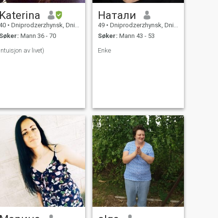
Katerina
Натали
40
•
Dniprodzerzhynsk, Dnipropetrovs'k, Ukraina
49
•
Dniprodzerzhynsk, Dnipropetrovs'k, Ukraina
Søker:
Mann 36 - 70
Søker:
Mann 43 - 53
Intuisjon av livet)
Enke