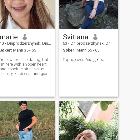
marie
Svitlana
40
•
Dniprodzerzhynsk, Dnipropetrovs'k, Ukraina
63
•
Dniprodzerzhynsk, Dnipropetrovs'k, Ukraina
Søker:
Mann 35 - 55
Søker:
Mann 55 - 65
I’m new to online dating, but
Гарна,емоційна,добра
I’m here with an open heart
and hopeful spirit. I value
honesty, kindness, and good
conversation. Friends would
describe me as warm, down-
to-earth, and loyal. you will
get to know more about as
we chat more