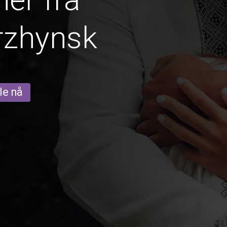
rzhynsk
le nå