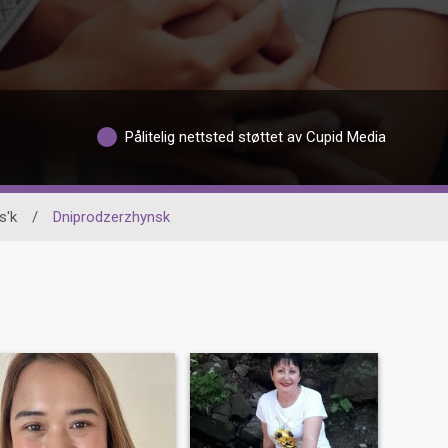
Pålitelig nettsted støttet av Cupid Media
s'k
/
Dniprodzerzhynsk