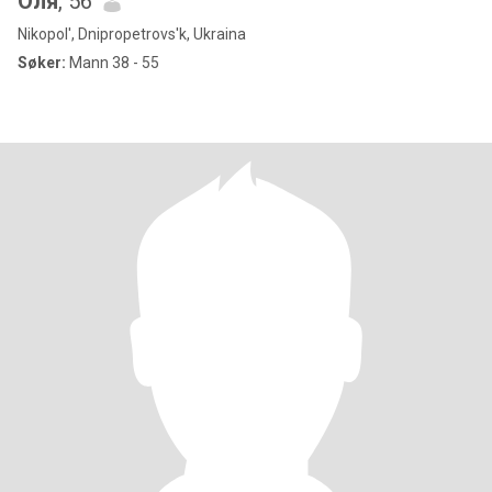
Оля
, 56
Nikopol', Dnipropetrovs'k, Ukraina
Søker:
Mann 38 - 55