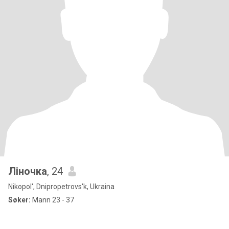
Ліночка
, 24
Nikopol', Dnipropetrovs'k, Ukraina
Søker:
Mann 23 - 37