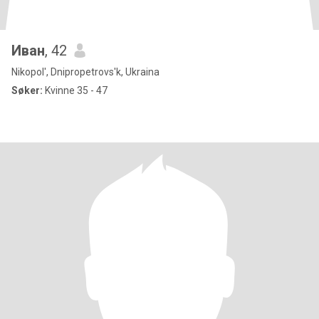
Иван
, 42
Nikopol', Dnipropetrovs'k, Ukraina
Søker:
Kvinne 35 - 47