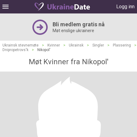
Logg inn
Bli medlem gratis nå
Møt enslige ukrainere
Ukrainsk stevnemøte
>
Kvinner
>
Ukrainsk
>
Singler
>
Plassering
>
Dnipropetrovs'k
>
Nikopol'
Møt Kvinner fra Nikopol'