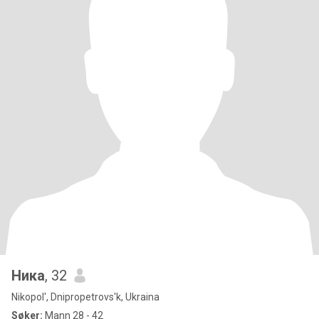
Ника
, 32
Nikopol', Dnipropetrovs'k, Ukraina
Søker:
Mann 28 - 42