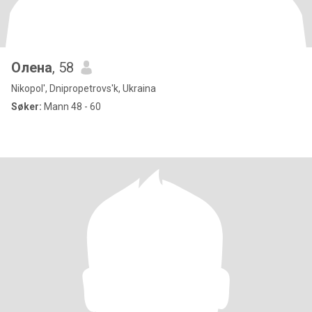
Олена
, 58
Nikopol', Dnipropetrovs'k, Ukraina
Søker:
Mann 48 - 60