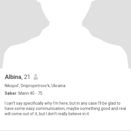
Albina
, 21
Nikopol', Dnipropetrovs'k, Ukraina
Søker:
Mann 40 - 75
I can't say specifically why I'm here, but in any case I'll be glad to
have some easy communication, maybe something good and real
will come out of it, but I don't really believe in it.