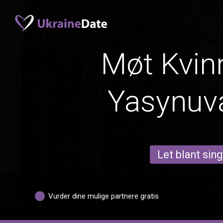
Møt Kvinn
Yasynuva
Let blant sing
Vurder dine mulige partnere gratis