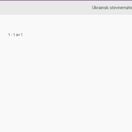
Ukrainsk stevnemøt
1 - 1 av 1