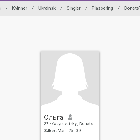
e
/
Kvinner
/
Ukrainsk
/
Singler
/
Plassering
/
Donets'
Ольга
27
•
Yasynuvatskyi, Donets'k, Ukraina
Søker:
Mann 25 - 39