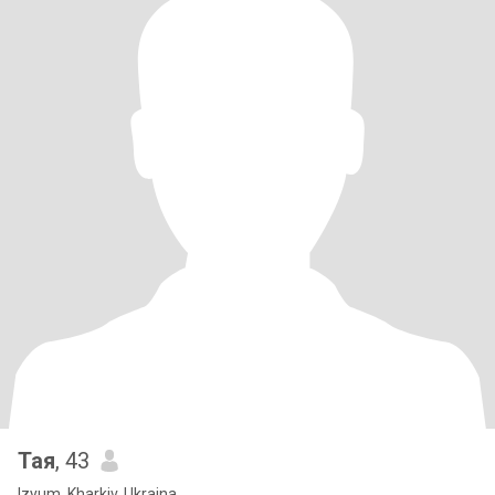
Тая
, 43
Izyum, Kharkiv, Ukraina