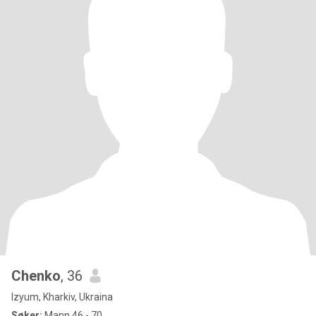
Chenko
, 36
Izyum, Kharkiv, Ukraina
Søker:
Mann 46 - 70