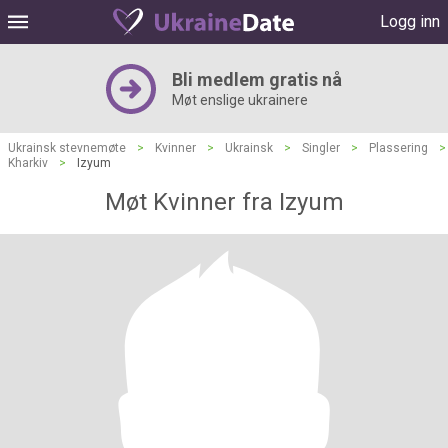
Logg inn
Bli medlem gratis nå
Møt enslige ukrainere
Ukrainsk stevnemøte
>
Kvinner
>
Ukrainsk
>
Singler
>
Plassering
>
Kharkiv
>
Izyum
Møt Kvinner fra Izyum