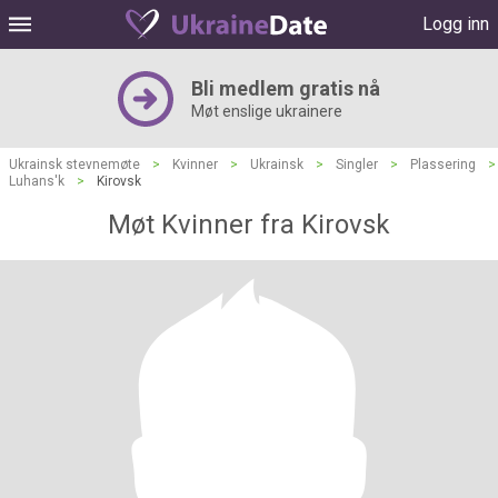
Logg inn
Bli medlem gratis nå
Møt enslige ukrainere
Ukrainsk stevnemøte
>
Kvinner
>
Ukrainsk
>
Singler
>
Plassering
>
Luhans'k
>
Kirovsk
Møt Kvinner fra Kirovsk