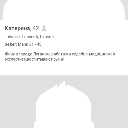
Катерина
, 42
Luhans'k, Luhans'k, Ukraina
Søker:
Mann 31 - 45
Живу в городе Луганске,работаю в судебно-медицинской
экспертизе,воспитывают сына!