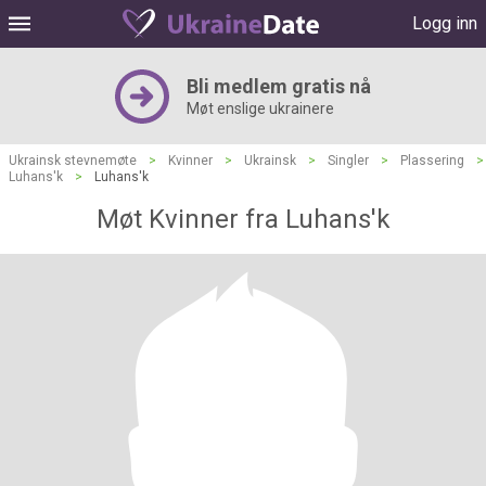
Logg inn
Bli medlem gratis nå
Møt enslige ukrainere
Ukrainsk stevnemøte
>
Kvinner
>
Ukrainsk
>
Singler
>
Plassering
>
Luhans'k
>
Luhans'k
Møt Kvinner fra Luhans'k