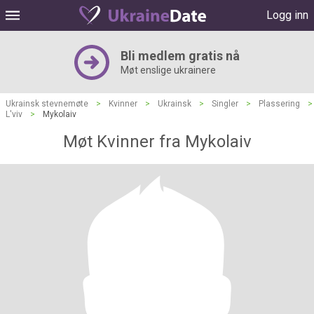
Logg inn
Bli medlem gratis nå
Møt enslige ukrainere
Ukrainsk stevnemøte
>
Kvinner
>
Ukrainsk
>
Singler
>
Plassering
>
L'viv
>
Mykolaiv
Møt Kvinner fra Mykolaiv