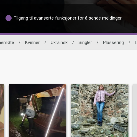
Tilgang til avanserte funksjoner for å sende meldinger
vnemøte
/
Kvinner
/
Ukrainsk
/
Singler
/
Plassering
/
L