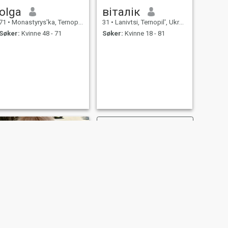
olga
віталік
71
•
Monastyrys'ka, Ternopil', Ukraina
31
•
Lanivtsi, Ternopil', Ukraina
Søker:
Kvinne 48 - 71
Søker:
Kvinne 18 - 81
NESTE
Наталія