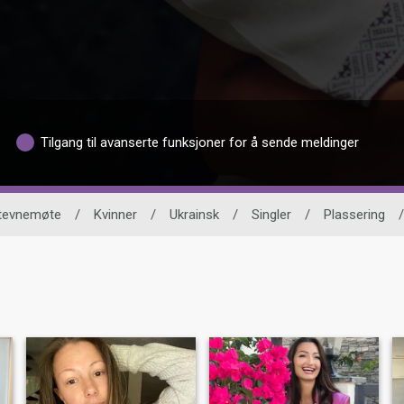
Tilgang til avanserte funksjoner for å sende meldinger
stevnemøte
/
Kvinner
/
Ukrainsk
/
Singler
/
Plassering
/