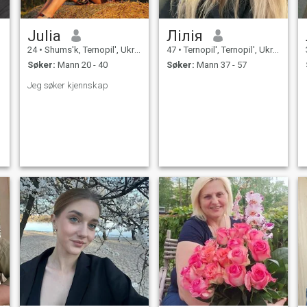
Julia
Лілія
24
•
Shums'k, Ternopil', Ukraina
47
•
Ternopil', Ternopil', Ukraina
Søker:
Mann 20 - 40
Søker:
Mann 37 - 57
Jeg søker kjennskap