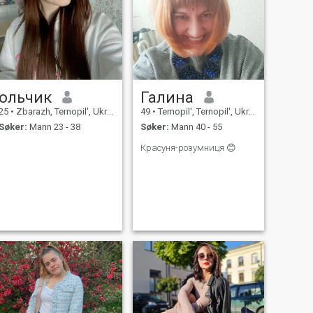
ольчик
Галина
25
•
Zbarazh, Ternopil', Ukraina
49
•
Ternopil', Ternopil', Ukraina
Søker:
Mann 23 - 38
Søker:
Mann 40 - 55
Красуня-розумниця 😊