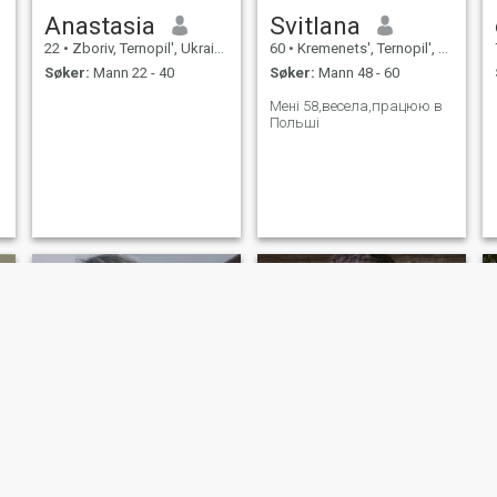
Anastasia
Svitlana
22
•
Zboriv, Ternopil', Ukraina
60
•
Kremenets', Ternopil', Ukraina
Søker:
Mann 22 - 40
Søker:
Mann 48 - 60
Мені 58,весела,працюю в
Польші
Надія
Andry