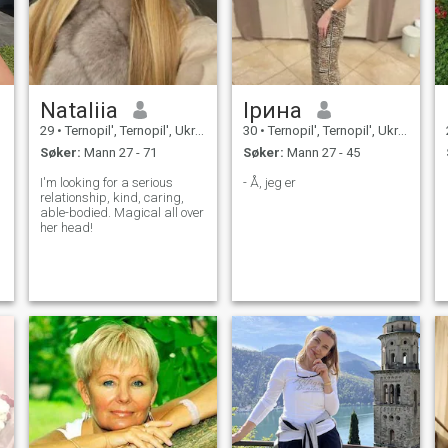
Nataliia
Ірина
29
•
Ternopil', Ternopil', Ukraina
30
•
Ternopil', Ternopil', Ukraina
Søker:
Mann 27 - 71
Søker:
Mann 27 - 45
I'm looking for a serious
- Å, jeg er
relationship, kind, caring,
able-bodied. Magical all over
her head!