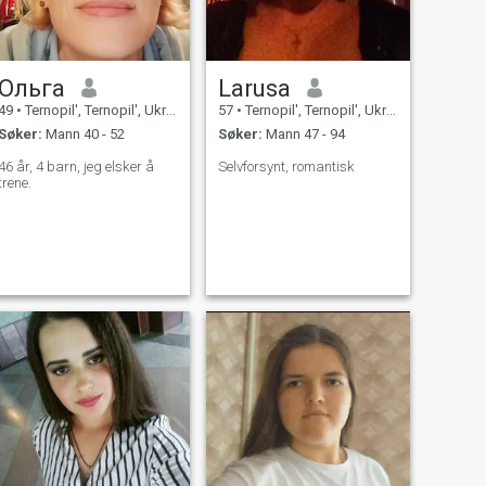
Ольга
Larusa
49
•
Ternopil', Ternopil', Ukraina
57
•
Ternopil', Ternopil', Ukraina
Søker:
Mann 40 - 52
Søker:
Mann 47 - 94
46 år, 4 barn, jeg elsker å
Selvforsynt, romantisk
trene.