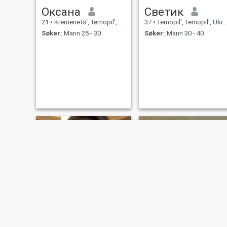
Оксана
Светик
21
•
Kremenets', Ternopil', Ukraina
37
•
Ternopil', Ternopil', Ukraina
Søker:
Mann 25 - 30
Søker:
Mann 30 - 40
Latanya
Ірина