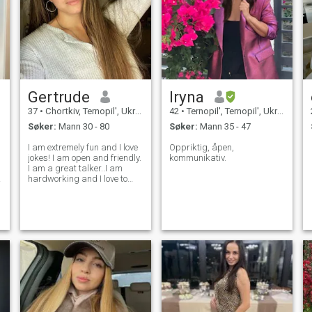
Gertrude
Iryna
37
•
Chortkiv, Ternopil', Ukraina
42
•
Ternopil', Ternopil', Ukraina
Søker:
Mann 30 - 80
Søker:
Mann 35 - 47
I am extremely fun and I love
Oppriktig, åpen,
jokes! I am open and friendly.
kommunikativ.
I am a great talker..I am
hardworking and I love to
take it easy! But when I am
at work I put my all into it! I
am understanding and
sweet