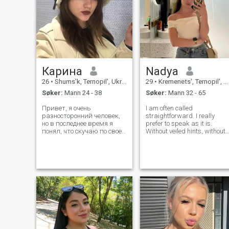
Карина
Nadya
26
•
Shums'k, Ternopil', Ukraina
29
•
Kremenets', Ternopil', Ukraina
Søker:
Mann 24 - 38
Søker:
Mann 32 - 65
Привет, я очень
I am often called
разносторонний человек,
straightforward. I really
но в последнее время я
prefer to speak as it is.
понял, что скучаю по своей
Without veiled hints, without
второй половинке. Мне
playing. I don’t like empty
нравится активно
talk, although sometimes I
отдыхать, я люблю
can discuss simple things
саморазвитие, например,
for a long time - just because
мне нравится ходить в
it’s interesting to dig deeper. I
галереи, театр, иногда я
can
люблю ходить по
магазинам. Я ищу