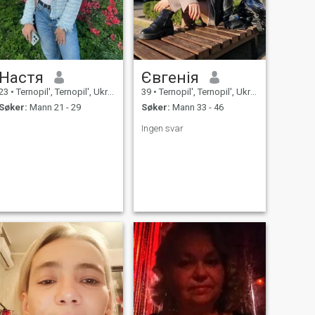
Настя
Євгенія
23
•
Ternopil', Ternopil', Ukraina
39
•
Ternopil', Ternopil', Ukraina
Søker:
Mann 21 - 29
Søker:
Mann 33 - 46
Ingen svar