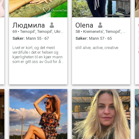
Людмила
Olena
69
•
Ternopil', Ternopil', Ukraina
58
•
Kremenets', Ternopil', Ukraina
Søker:
Mann 55 - 67
Søker:
Mann 57 - 65
Livet er kort, og det mest
still alive, active, creative.
verdifulle i det er helsen og
kjærligheten til en kjær mann
som er gitt oss av Gud for å
finne lykke i dette livet !! Finn
meg, min favoritt og bare !