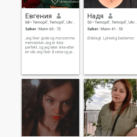
Евгения
Надя
68
•
Ternopil', Ternopil', Ukraina
50
•
Ternopil', Ternopil', Ukraina
Søker:
Mann 65 - 72
Søker:
Mann 41 - 53
Jeg liker gode og morsomme
Ødelagt. Lykkelig bestemor.
mennesker.Jeg er ikke
perfekt, og jeg leter ikke etter
en idé.Jeg liker å reise og jeg
liker ikke å gå glipp.Jeg er
en profesjonell aktualitet og
bor i Ukraina.Jeg gjør
engelsk og vil være glad for å
praktisere.