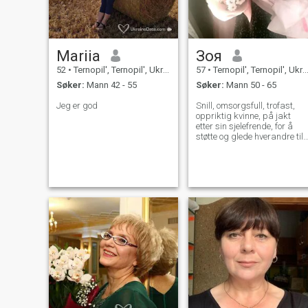
Mariia
Зоя
52
•
Ternopil', Ternopil', Ukraina
57
•
Ternopil', Ternopil', Ukraina
Søker:
Mann 42 - 55
Søker:
Mann 50 - 65
Jeg er god
Snill, omsorgsfull, trofast,
oppriktig kvinne, på jakt
etter sin sjelefrende, for å
støtte og glede hverandre til
de siste dager. Jeg er
massasjeterapeut. Og jeg er
stolt over å ha laget
psoriasis salve meg selv og
hjelpe folk.