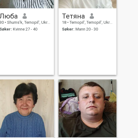
Люба
Тетяна
30
•
Shums'k, Ternopil', Ukraina
18
•
Ternopil', Ternopil', Ukraina
Søker:
Kvinne 27 - 40
Søker:
Mann 20 - 30