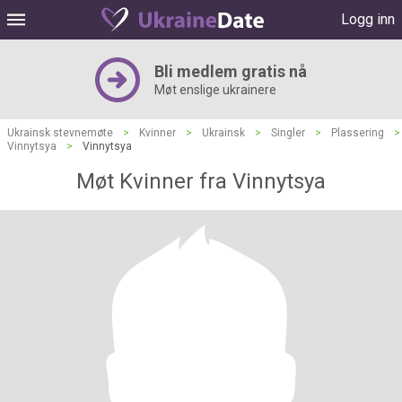
Logg inn
Bli medlem gratis nå
Møt enslige ukrainere
Ukrainsk stevnemøte
>
Kvinner
>
Ukrainsk
>
Singler
>
Plassering
>
Vinnytsya
>
Vinnytsya
Møt Kvinner fra Vinnytsya