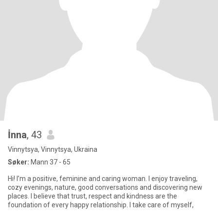
İnna
, 43
Vinnytsya, Vinnytsya, Ukraina
Søker:
Mann 37 - 65
Hi! I’m a positive, feminine and caring woman. I enjoy traveling,
cozy evenings, nature, good conversations and discovering new
places. I believe that trust, respect and kindness are the
foundation of every happy relationship. I take care of myself,