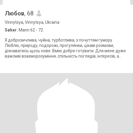
Любов
, 68
Vinnytsya, Vinnytsya, Ukraina
Søker:
Mann 62 - 72
Я доброзичлива, чуйна, турботлива, з почуттям гумору.
Люблю, природу, подорожі, прогулянки, цікаві розмови,
дізнаватись щось нове. Вмію добре готувати. Для мене дуже
важливі взаєморозуміння, спільність поглядів, інтересів, а
також сімейні цінності.