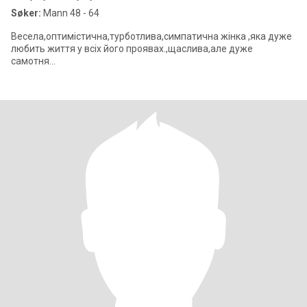
Søker:
Mann 48 - 64
Весела,оптимістична,турботлива,симпатична жінка ,яка дуже
любить життя у всіх його проявах.,щаслива,але дуже
самотня...