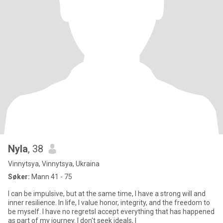
Nyla
, 38
Vinnytsya, Vinnytsya, Ukraina
Søker:
Mann 41 - 75
I can be impulsive, but at the same time, I have a strong will and
inner resilience. In life, I value honor, integrity, and the freedom to
be myself. I have no regretsI accept everything that has happened
as part of my journey. I don't seek ideals, I