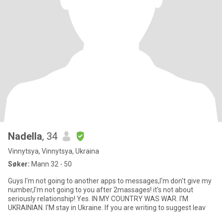
Nadella
, 34
Vinnytsya, Vinnytsya, Ukraina
Søker:
Mann 32 - 50
Guys I'm not going to another apps to messages,I'm don't give my
number,I'm not going to you after 2massages! it's not about
seriously relationship! Yes. IN MY COUNTRY WAS WAR. I'M
UKRAINIAN. I'M stay in Ukraine. If you are writing to suggest leav