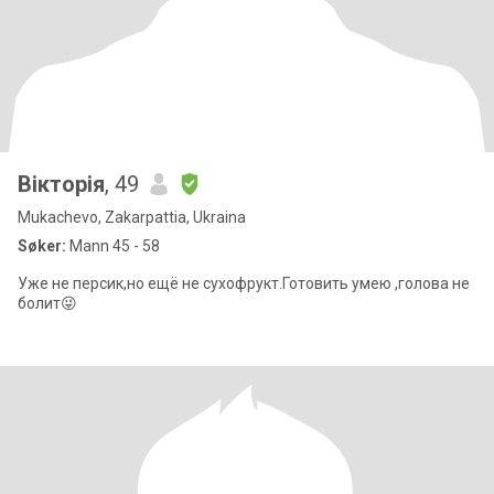
Вікторія
, 49
Mukachevo, Zakarpattia, Ukraina
Søker:
Mann 45 - 58
Уже не персик,но ещё не сухофрукт.Готовить умею ,голова не
болит😜