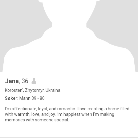
Jana
, 36
Korosten', Zhytomyr, Ukraina
Søker:
Mann 39 - 80
I’m affectionate, loyal, and romantic. I love creating a home filled
with warmth, love, and joy. I’m happiest when I’m making
memories with someone special.