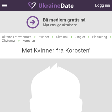
Logg inn
Bli medlem gratis nå
Møt enslige ukrainere
Ukrainsk stevnemøte
>
Kvinner
>
Ukrainsk
>
Singler
>
Plassering
>
Zhytomyr
>
Korosten'
Møt Kvinner fra Korosten'