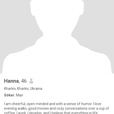
Hanna
, 46
Kharkiv, Kharkiv, Ukraina
Söker:
Man
I am cheerful, open-minded and with a sense of humor. I love
evening walks, good movies and cozy conversations over a cup of
coffee. I work, I develop, and I believe that everything in life