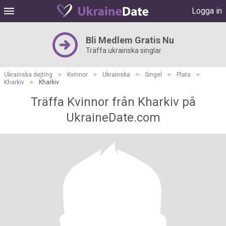
Logga in
Bli Medlem Gratis Nu
Träffa ukrainska singlar
Ukrainska dejting
>
Kvinnor
>
Ukrainska
>
Singel
>
Plats
>
Kharkiv
>
Kharkiv
Träffa Kvinnor från Kharkiv på
UkraineDate.com