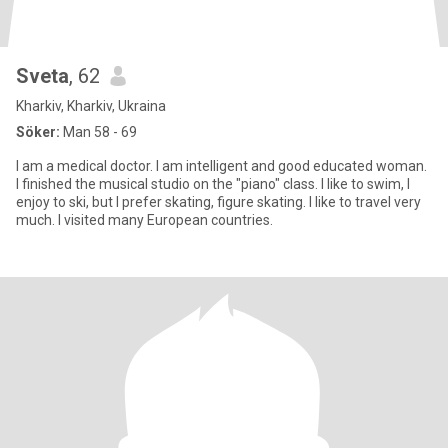
Sveta
, 62
Kharkiv, Kharkiv, Ukraina
Söker:
Man 58 - 69
I am a medical doctor. I am intelligent and good educated woman.
I finished the musical studio on the "piano" class. I like to swim, I
enjoy to ski, but I prefer skating, figure skating. I like to travel very
much. I visited many European countries.