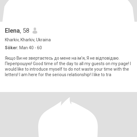
Elena
, 58
Kharkiv, Kharkiv, Ukraina
Söker:
Man 40 - 60
Якщо Ви не звертаєтесь до мене на ім'я, Я не відповідаю.
Перепрошую! Good time of the day to all my guests on my page! I
would like to introduce myself to do not waste your time with the
letters! I am here for the serious relationship! I like to tra