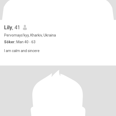
Lily
, 41
Pervomays'kyy, Kharkiv, Ukraina
Söker:
Man 40 - 63
I am calm and sincere