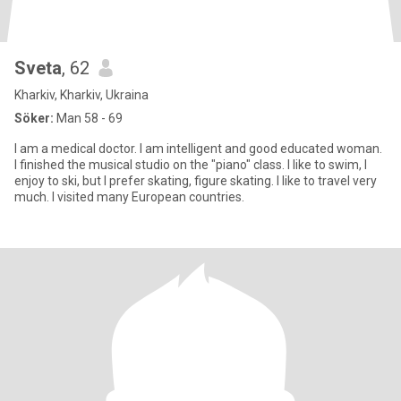
Sveta
, 62
Kharkiv, Kharkiv, Ukraina
Söker:
Man 58 - 69
I am a medical doctor. I am intelligent and good educated woman.
I finished the musical studio on the "piano" class. I like to swim, I
enjoy to ski, but I prefer skating, figure skating. I like to travel very
much. I visited many European countries.