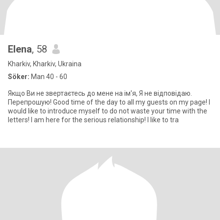
Elena
, 58
Kharkiv, Kharkiv, Ukraina
Söker:
Man 40 - 60
Якщо Ви не звертаєтесь до мене на ім'я, Я не відповідаю.
Перепрошую! Good time of the day to all my guests on my page! I
would like to introduce myself to do not waste your time with the
letters! I am here for the serious relationship! I like to tra