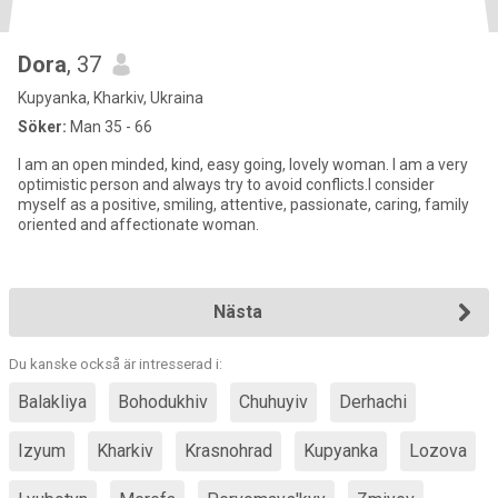
Dora
, 37
Kupyanka, Kharkiv, Ukraina
Söker:
Man 35 - 66
I am an open minded, kind, easy going, lovely woman. I am a very
optimistic person and always try to avoid conflicts.I consider
myself as a positive, smiling, attentive, passionate, caring, family
oriented and affectionate woman.
Nästa
Du kanske också är intresserad i:
Balakliya
Bohodukhiv
Chuhuyiv
Derhachi
Izyum
Kharkiv
Krasnohrad
Kupyanka
Lozova