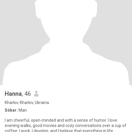
Hanna
, 46
Kharkiv, Kharkiv, Ukraina
Söker:
Man
I am cheerful, open-minded and with a sense of humor. I love
evening walks, good movies and cozy conversations over a cup of
coffee. I work, I develop, and I believe that everything in life