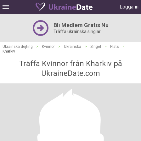
Logga in
Bli Medlem Gratis Nu
Träffa ukrainska singlar
Ukrainska dejting
>
Kvinnor
>
Ukrainska
>
Singel
>
Plats
>
Kharkiv
Träffa Kvinnor från Kharkiv på
UkraineDate.com