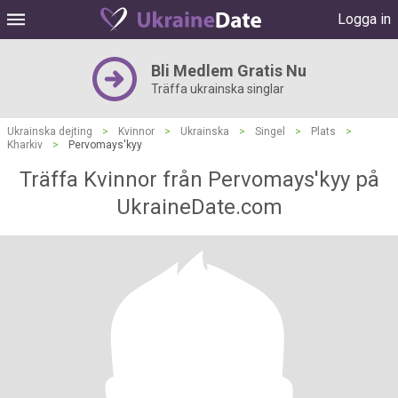
Logga in
Bli Medlem Gratis Nu
Träffa ukrainska singlar
Ukrainska dejting
>
Kvinnor
>
Ukrainska
>
Singel
>
Plats
>
Kharkiv
>
Pervomays'kyy
Träffa Kvinnor från Pervomays'kyy på
UkraineDate.com