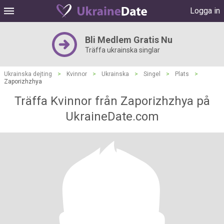
Logga in
Bli Medlem Gratis Nu
Träffa ukrainska singlar
Ukrainska dejting
>
Kvinnor
>
Ukrainska
>
Singel
>
Plats
>
Zaporizhzhya
Träffa Kvinnor från Zaporizhzhya på
UkraineDate.com