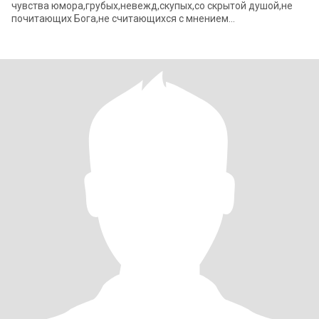
чувства юмора,грубых,невежд,скупых,со скрытой душой,не
почитающих Бога,не считающихся с мнением
партнера,лентяев,не заботящихся о своем близком.