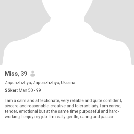
Miss
, 39
Zaporizhzhya, Zaporizhzhya, Ukraina
Söker:
Man 50 - 99
I am a calm and affectionate, very reliable and quite confident,
sincere and reasonable, creative and tolerant lady. I am caring,
tender, emotional but at the same time purposeful and hard-
working. I enjoy my job. I'm really gentle, caring and passio