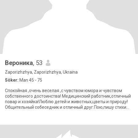
Вероника
, 53
Zaporizhzhya, Zaporizhzhya, Ukraina
Söker:
Man 45 - 75
Спокойная ,очень веселая ,с чувством юмора и чувством
собственного достоинства! Медицинский работник,отличный
повар и хозяйка!Люблю детей и животных,цветы и природу!
Общительный собеседник и отличный друг.Пою,пишу стихи
,вяжу и вышиваю. Играю на гита