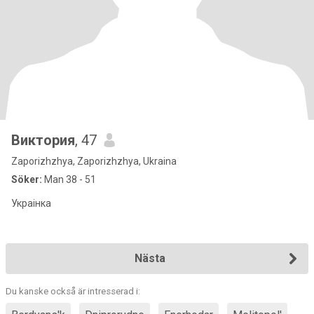
Виктория
, 47
Zaporizhzhya, Zaporizhzhya, Ukraina
Söker:
Man 38 - 51
Украінка
Nästa
Du kanske också är intresserad i: