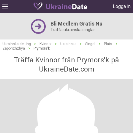
Logga in
Bli Medlem Gratis Nu
Träffa ukrainska singlar
Ukrainska dejting
>
Kvinnor
>
Ukrainska
>
Singel
>
Plats
>
Zaporizhzhya
>
Prymors'k
Träffa Kvinnor från Prymors'k på
UkraineDate.com