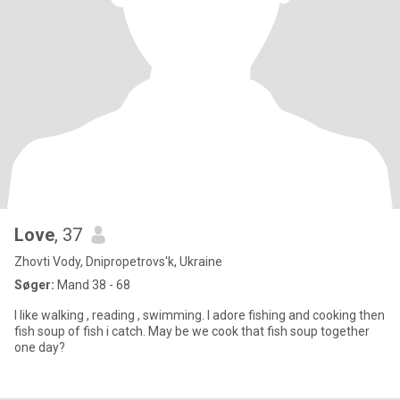
Love
, 37
Zhovti Vody, Dnipropetrovs'k, Ukraine
Søger:
Mand 38 - 68
I like walking , reading , swimming. I adore fishing and cooking then
fish soup of fish i catch. May be we cook that fish soup together
one day?