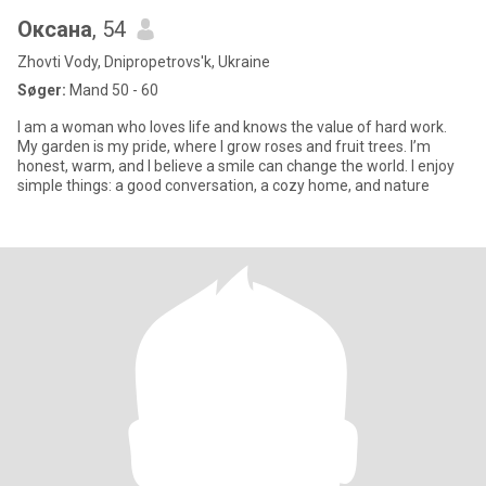
Оксана
, 54
Zhovti Vody, Dnipropetrovs'k, Ukraine
Søger:
Mand 50 - 60
I am a woman who loves life and knows the value of hard work.
My garden is my pride, where I grow roses and fruit trees. I’m
honest, warm, and I believe a smile can change the world. I enjoy
simple things: a good conversation, a cozy home, and nature