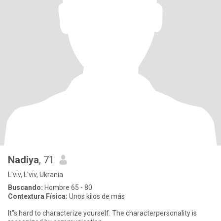
Nadiya
, 71
L'viv, L'viv, Ukrania
Buscando:
Hombre 65 - 80
Contextura Física:
Unos kilos de más
It"s hard to characterize yourself. The characterpersonality is