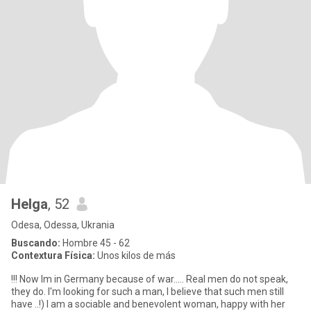
Helga
, 52
Odesa, Odessa, Ukrania
Buscando:
Hombre 45 - 62
Contextura Física:
Unos kilos de más
!!! Now Im in Germany because of war..... Real men do not speak,
they do. I'm looking for such a man, I believe that such men still
have ..!) I am a sociable and benevolent woman, happy with her