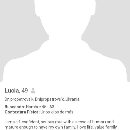
Lucia
, 49
Dnipropetrovs'k, Dnipropetrovs'k, Ukrania
Buscando:
Hombre 45 - 63
Contextura Física:
Unos kilos de más
I am self-confident, serious (but with a sense of humor) and
mature enough to have my own family. I love life, value family