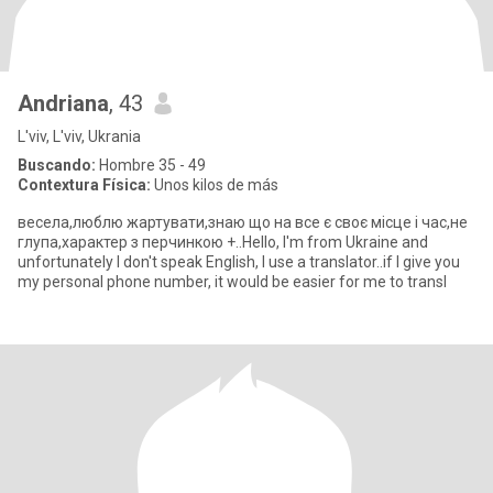
Andriana
, 43
L'viv, L'viv, Ukrania
Buscando:
Hombre 35 - 49
Contextura Física:
Unos kilos de más
весела,люблю жартувати,знаю що на все є своє місце і час,не
глупа,характер з перчинкою +..Hello, I'm from Ukraine and
unfortunately I don't speak English, I use a translator..if I give you
my personal phone number, it would be easier for me to transl