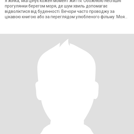
Я жінка, яка цінує кожен момент життя. Обожнюю неспішні
прогулянки берегом моря, де шум хвиль допомагає
відволіктися від буденності. Вечори часто проводжу за
цікавою книгою або за переглядом улюбленого фільму. Моя
любов до тварин безмежна, вони завжд