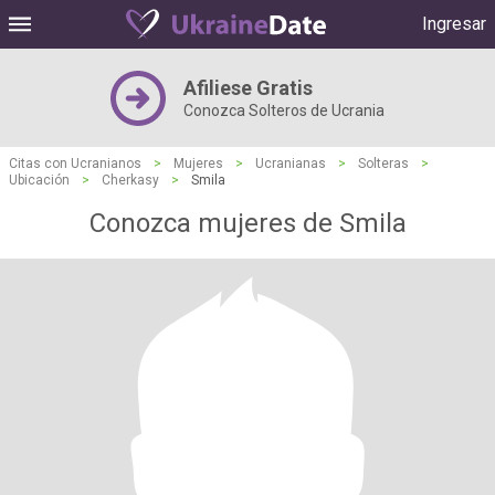
Ingresar
Afiliese Gratis
Conozca Solteros de Ucrania
Citas con Ucranianos
>
Mujeres
>
Ucranianas
>
Solteras
>
Ubicación
>
Cherkasy
>
Smila
Conozca mujeres de Smila