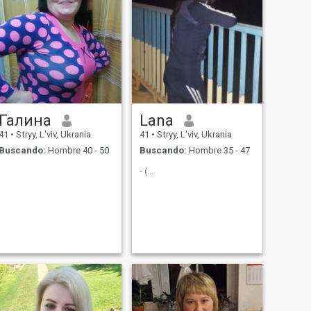
Галина
Lana
41
•
Stryy, L'viv, Ukrania
41
•
Stryy, L'viv, Ukrania
Buscando:
Hombre 40 - 50
Buscando:
Hombre 35 - 47
- (...