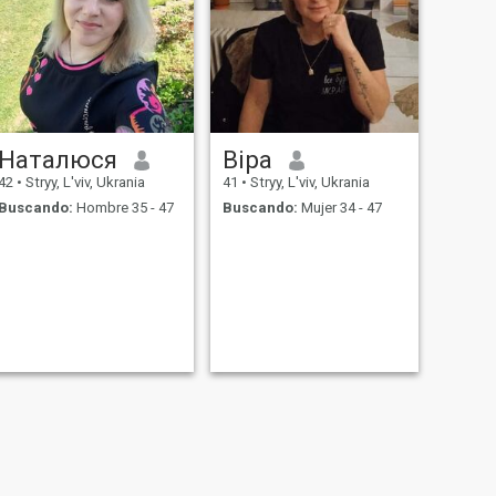
Наталюся
Віра
42
•
Stryy, L'viv, Ukrania
41
•
Stryy, L'viv, Ukrania
Buscando:
Hombre 35 - 47
Buscando:
Mujer 34 - 47