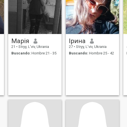
,
Марія
Ірина
21
•
Stryy, L'viv, Ukrania
27
•
Stryy, L'viv, Ukrania
Buscando:
Hombre 21 - 35
Buscando:
Hombre 25 - 42