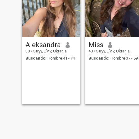
buena y cuidadosa
y da una sensación de
anfitriona.
realización. Si tú, así como
yo, no solo necesito contacto,
y cercanía con parentesco de
almas y consuelo en el hogar
y en la relación reina el
entendimiento mutuo y la
actitud cuidadosa, entonces
dé un paso hacia mí y
Aleksandra
Miss
escriba acerca de su deseo
38
•
Stryy, L'viv, Ukrania
40
•
Stryy, L'viv, Ukrania
Buscando:
Hombre 41 - 74
Buscando:
Hombre 37 - 59