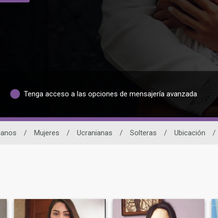
Tenga acceso a las opciones de mensajería avanzada
ianos
/
Mujeres
/
Ucranianas
/
Solteras
/
Ubicación
/