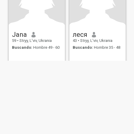
Jana
леся
59
•
Stryy, L'viv, Ukrania
43
•
Stryy, L'viv, Ukrania
Buscando:
Hombre 49 - 60
Buscando:
Hombre 35 - 48
de Uso
Política de Devoluciones
Política de privacidad
Política de cookie
IL MIL, INC. located at 200 Townsend St., Unit 43, San Francisco CA 94