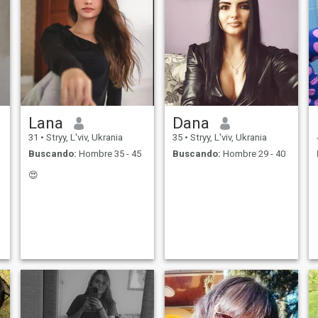
Lana
Dana
31
•
Stryy, L'viv, Ukrania
35
•
Stryy, L'viv, Ukrania
Buscando:
Hombre 35 - 45
Buscando:
Hombre 29 - 40
😍
y
n
e
e
a