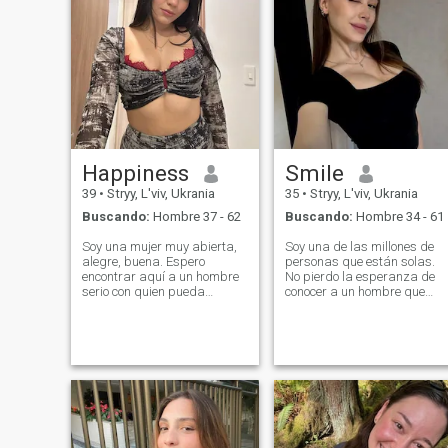
Happiness
Smile
39
•
Stryy, L'viv, Ukrania
35
•
Stryy, L'viv, Ukrania
Buscando:
Hombre 37 - 62
Buscando:
Hombre 34 - 61
Soy una mujer muy abierta,
Soy una de las millones de
alegre, buena. Espero
personas que están solas.
encontrar aquí a un hombre
No pierdo la esperanza de
serio con quien pueda
conocer a un hombre que
compartir mi vida y crear
pueda tomar bajo su brazo 
nuestra propia familia. Sé
sentir protección. La
cómo hacerte sentir en el
capacidad de proteger en u
séptimo cielo, porque tengo
hombre es lo más important
mi método secreto como
para mí. Y para un hombre
hacerlo. Si eres mi hombre,
yo mismo me convertiré en un
puedo hacer todo lo posible
trasero confiable. Me paro d
por nuestra felicidad y
pie con bastante confianza.
riqueza, porque soy
Tengo un trabajo creativo
profundamente fiel. Soy una
fascinante, que se desarroll