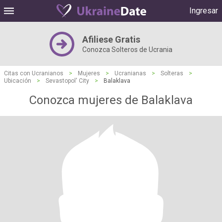
Ingresar
Afiliese Gratis
Conozca Solteros de Ucrania
Citas con Ucranianos
>
Mujeres
>
Ucranianas
>
Solteras
>
Ubicación
>
Sevastopol' City
>
Balaklava
Conozca mujeres de Balaklava