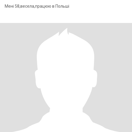
Мені 58,весела,працюю в Польші