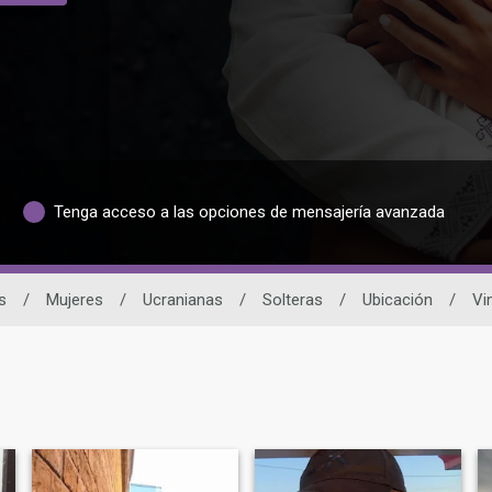
Tenga acceso a las opciones de mensajería avanzada
s
/
Mujeres
/
Ucranianas
/
Solteras
/
Ubicación
/
Vi