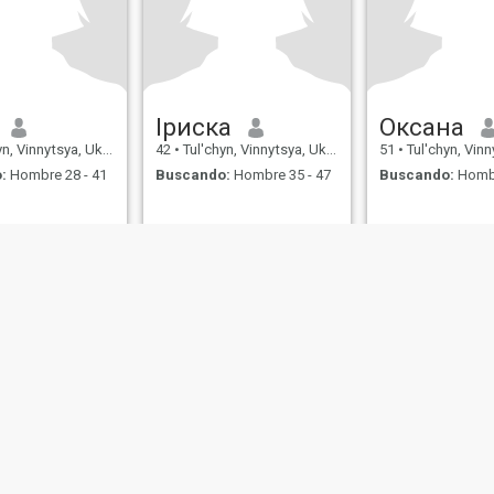
Іриска
Оксана
, Vinnytsya, Ukrania
42
•
Tul'chyn, Vinnytsya, Ukrania
51
•
Tul'chyn, Vinnyts
:
Hombre 28 - 41
Buscando:
Hombre 35 - 47
Buscando:
Hombr
de Uso
Política de Devoluciones
Política de privacidad
Política de cookie
IL MIL, INC. located at 200 Townsend St., Unit 43, San Francisco CA 94