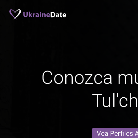
Conozca mu
Tul'c
Vea Perfiles 