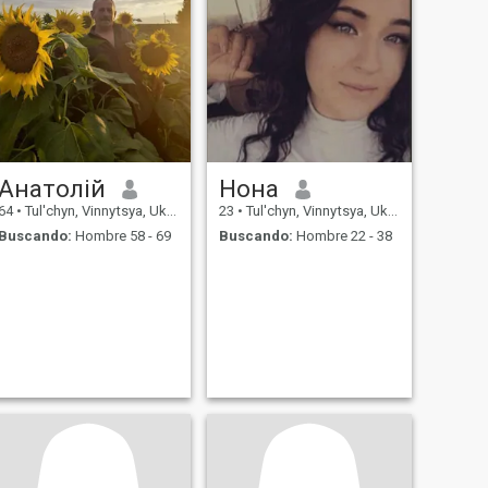
Анатолій
Нона
64
•
Tul'chyn, Vinnytsya, Ukrania
23
•
Tul'chyn, Vinnytsya, Ukrania
Buscando:
Hombre 58 - 69
Buscando:
Hombre 22 - 38