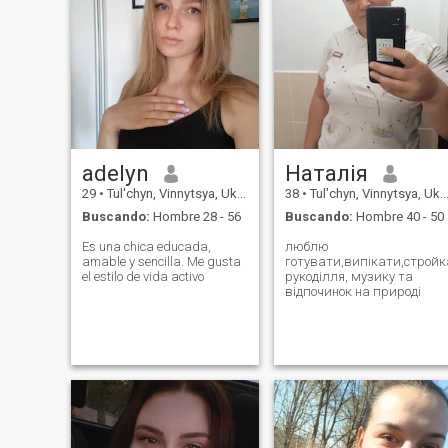
adelyn
Наталія
29
•
Tul'chyn, Vinnytsya, Ukrania
38
•
Tul'chyn, Vinnytsya, Ukrania
Buscando:
Hombre 28 - 56
Buscando:
Hombre 40 - 50
Es una chica educada,
люблю
amable y sencilla. Me gusta
готувати,випікати,стройк
el estilo de vida activo
рукоділля, музику та
відпочинок на природі