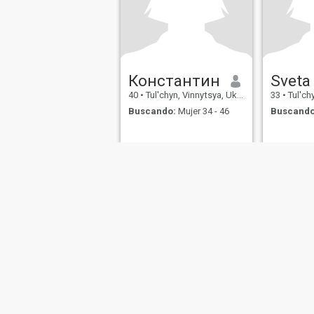
Константин
Sveta
40
•
Tul'chyn, Vinnytsya, Ukrania
33
•
Tul'chyn
Buscando:
Mujer 34 - 46
Buscando
Sobre Nosotros
Contáctenos
Historias Exitosas
Términos 
This website is operated by D