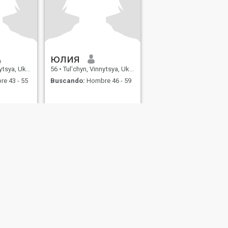
юлия
ya, Ukrania
56
•
Tul'chyn, Vinnytsya, Ukrania
e 43 - 55
Buscando:
Hombre 46 - 59
s
Seguridad en Citas
Mapa del Sitio
Normas de la Comunidad
107, USA, reg. number 5529030.