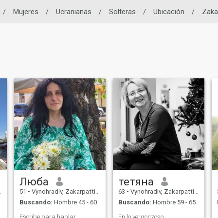
/
Mujeres
/
Ucranianas
/
Solteras
/
Ubicación
/
Zaka
Люба
тетяна
51
•
Vynohradiv, Zakarpattia, Ukrania
63
•
Vynohradiv, Zakarpattia, Ukrania
Buscando:
Hombre 45 - 60
Buscando:
Hombre 59 - 65
Escribe para hablar
En lo vergonzoso