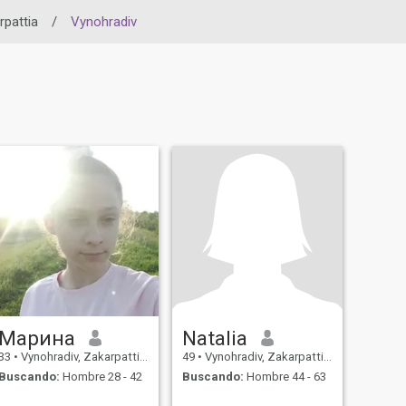
rpattia
/
Vynohradiv
Марина
Natalia
33
•
Vynohradiv, Zakarpattia, Ukrania
49
•
Vynohradiv, Zakarpattia, Ukrania
Buscando:
Hombre 28 - 42
Buscando:
Hombre 44 - 63