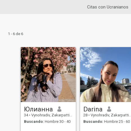
Citas con Ucranianos
1 - 6 de 6
Юлианна
Darina
34
•
Vynohradiv, Zakarpattia, Ukrania
28
•
Vynohradiv, Zakarpattia, Ukrania
Buscando:
Hombre 30 - 40
Buscando:
Hombre 25 - 60