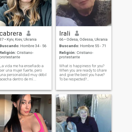
cabrera
Irali
37
•
Kyiv, Kiev, Ukrania
66
•
Odesa, Odessa, Ukrania
Buscando:
Hombre 34 - 56
Buscando:
Hombre 55 - 71
Religión:
Cristiano-
Religión:
Cristiano-
protestante
protestante
La vida me ha enseñado a
What is happiness for you?
ser una mujer fuerte, pero
When you are ready to share
una personalidad muy débil
and give the best you have?
acecha dentro de mí.
To be respected?
Entenderás esto cuando
Understood? I want to be
comencemos a
happy, to communicate with
comunicarnos. Me encanta la
friends, to eat ice cream, to
verdad, sea lo que sea, es
listen to good music, to read
importante cuando se dicen
the Bible. I have many
la verdad. La confianza es lo
interests. I a
más importante en una
relación entre un hombre y
una mujer, probablemente
usted mismo lo sabe.