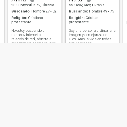
28
•
Boryspil, Kiev, Ukrania
55
•
Kyiv, Kiev, Ukrania
Buscando:
Hombre 27 - 52
Buscando:
Hombre 49 - 75
Religión:
Cristiano-
Religión:
Cristiano-
protestante
protestante
No estoy buscando un
Soy una persona ordinaria, a
romanov Internet o una
imagen y semejanza de
relación de red, abierta al
Dios. Amo la vida en todas
conocimiento de una reunión
sus hermosas
real en Europa o en cualquier
manifestaciones. Mucho
lugar. Si tienes alguna
amor por los animales.
esperanza, estaré abierto y
feliz de conocerte. POR
FAVOR, SI NO TIENES
NINGUNA INTENCIÓN -
DIGAMOS DE INMEDIATO, y
no me pierde el tiempo por
PENCALS o esperando
respuesta por unos días,
solo conversión en vivo por
favor
Valeria
Annulya
33
•
Derazhnya, Khmel'nyts'kyy, Ukrania
34
•
Rozdilna, Odessa, Ukrania