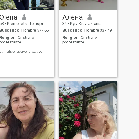
Olena
Алёна
58
•
Kremenets', Ternopil', Ukrania
34
•
Kyiv, Kiev, Ukrania
Buscando:
Hombre 57 - 65
Buscando:
Hombre 33 - 49
Religión:
Cristiano-
Religión:
Cristiano-
protestante
protestante
still alive, active, creative.