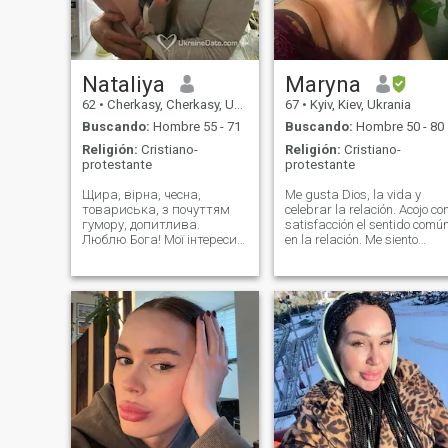
un gran placer en la
comunicación con la
naturaleza, escuchando el
canto de los pájaros.
Nataliya
Maryna
62
•
Cherkasy, Cherkasy, Ukrania
67
•
Kyiv, Kiev, Ukrania
Buscando:
Hombre 55 - 71
Buscando:
Hombre 50 - 80
Religión:
Cristiano-
Religión:
Cristiano-
protestante
protestante
Щира, вірна, чесна,
Me gusta Dios, la vida y
товариська, з почуттям
celebrar la relación. Acojo co
гумору, допитлива.
satisfacción el sentido comú
Люблю Бога! Мої інтереси
en la relación. Me siento
– рукоділля, кулінарія.
cómodo en casa, en un
Люблю природу, піші
pueblo pequeño, una mujer
прогулянки, мандрівки.
para un hombre, incluyendo
Подобається милуватися
y tratando de relacionarme,
заходом сонця, дивитись
amor.. Uno por uno... Me
на багаття та купатися у
gusta cocinar, crear
теплому морі. Буду
comodidad en la casa, leer
libros, música, dibujar,
nadar, películas .. Necesito
un par.