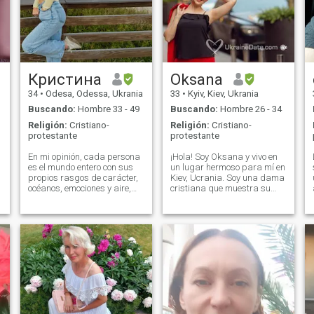
Кристина
Oksana
34
•
Odesa, Odessa, Ukrania
33
•
Kyiv, Kiev, Ukrania
Buscando:
Hombre 33 - 49
Buscando:
Hombre 26 - 34
Religión:
Cristiano-
Religión:
Cristiano-
protestante
protestante
En mi opinión, cada persona
¡Hola! Soy Oksana y vivo en
es el mundo entero con sus
un lugar hermoso para mí en
propios rasgos de carácter,
Kiev, Ucrania. Soy una dama
océanos, emociones y aire,
cristiana que muestra su
moral. Puedo decir que soy el
compasión hacia aquellos
que ama estar afuera,
que están en necesidad. Soy
conocer amigos, ir de
indígena con lo que tengo, y
.
descanso a la ciudad. Soy el
soy una persona sensible y
que siempre trata de
acepto las posiciones de los
ayudar, amable y simpático.
demás con cuidado y
En cuanto a mis cualidades
respeto. Al mismo tiempo,
negativas, a veces puedo ser
soy muy esperanzador,
perezoso. Pero no sucede
responsable, desalentado y
muy a menudo, por lo
persistente en lograr mis
general estoy determinado y
metas profesionales. Estoy