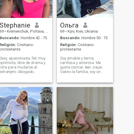
Stephanie
Ольга
39
•
Kremenchuk, Poltava, Ukrania
69
•
Kyiv, Kiev, Ukrania
Buscando:
Hombre 42 - 75
Buscando:
Hombre 50 - 73
Religión:
Cristiano-
Religión:
Cristiano-
protestante
protestante
Sexy, apasionada, fiel, muy
Soy amable y tierna,
optimista, libre de drama y
cariñosa y amorosa. Me
lista para mudarse al
gusta cocinar, leer, viajar, .
extranjero. Abogado
Valoro la familia, soy un
educado, con buen sentido
hombre mujer, honesto, con
del humor y muy afectuoso y
sentido del humor
cariñoso. Un bicho de
acurrucarse.
ків