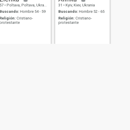
57
•
Poltava, Poltava, Ukrania
31
•
Kyiv, Kiev, Ukrania
Buscando:
Hombre 54 - 59
Buscando:
Hombre 52 - 65
Religión:
Cristiano-
Religión:
Cristiano-
protestante
protestante
SIGUIENTE
Олена
33
•
Cherkasy, Cherkasy, Ukrania