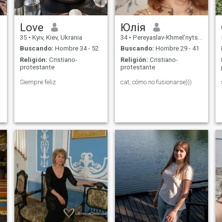
Tengo un perfil estándar en
financiero.
el sitio. No puedo escribir una
respuesta a otros perfiles
estándar.
Love
Юлія
a
35
•
Kyiv, Kiev, Ukrania
34
•
Pereyaslav-Khmel'nyts'kyy, Kiev, Ukrania
Buscando:
Hombre 34 - 52
Buscando:
Hombre 29 - 41
Religión:
Cristiano-
Religión:
Cristiano-
protestante
protestante
Siempre feliz
cat, cómo no fusionarse)))