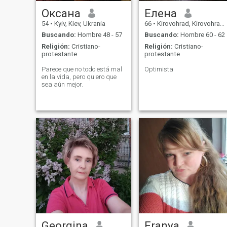
Оксана
Елена
54
•
Kyiv, Kiev, Ukrania
66
•
Kirovohrad, Kirovohrad, Ukrania
Buscando:
Hombre 48 - 57
Buscando:
Hombre 60 - 62
Religión:
Cristiano-
Religión:
Cristiano-
protestante
protestante
Parece que no todo está mal
Optimista
en la vida, pero quiero que
sea aún mejor.
Georgina
Franya