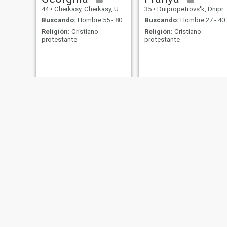
44
•
Cherkasy, Cherkasy, Ukrania
35
•
Dnipropetrovs'k, Dnipropetrovs'k, Ukrania
Buscando:
Hombre 55 - 80
Buscando:
Hombre 27 - 40
Religión:
Cristiano-
Religión:
Cristiano-
protestante
protestante
Natalie
Alyona
34
•
Snihurivka, Mykolayiv, Ukrania
31
•
Dnipropetrovs'k, Dnipropetrovs'k, Ukrania