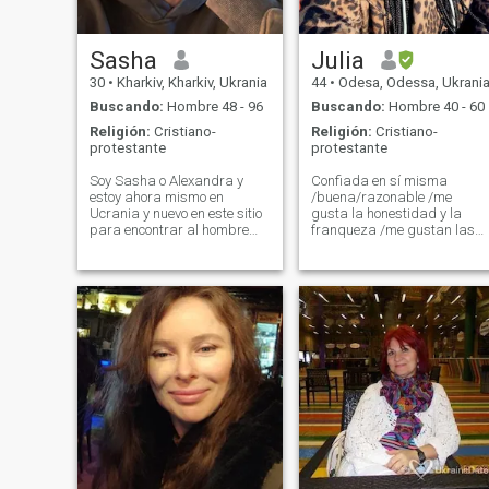
Sasha
Julia
30
•
Kharkiv, Kharkiv, Ukrania
44
•
Odesa, Odessa, Ukrani
Buscando:
Hombre 48 - 96
Buscando:
Hombre 40 - 60
Religión:
Cristiano-
Religión:
Cristiano-
protestante
protestante
Soy Sasha o Alexandra y
Confiada en sí misma
estoy ahora mismo en
/buena/razonable /me
Ucrania y nuevo en este sitio
gusta la honestidad y la
para encontrar al hombre
franqueza /me gustan las
adecuado para invitarme y
aventuras y los viajes
conocer en la realidad y
llegar a conocernos a un nivel
más profundo