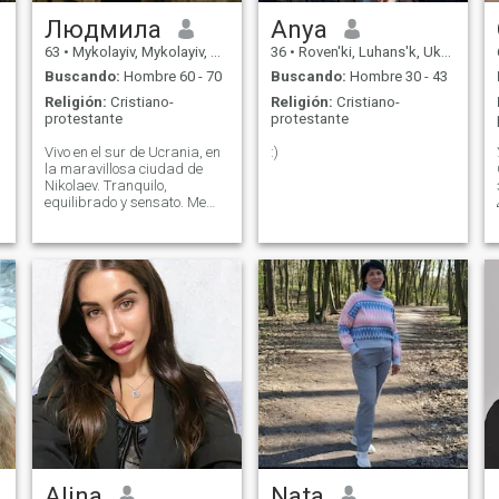
Людмила
Anya
63
•
Mykolayiv, Mykolayiv, Ukrania
36
•
Roven'ki, Luhans'k, Ukrania
Buscando:
Hombre 60 - 70
Buscando:
Hombre 30 - 43
Religión:
Cristiano-
Religión:
Cristiano-
protestante
protestante
Vivo en el sur de Ucrania, en
:)
la maravillosa ciudad de
Nikolaev. Tranquilo,
equilibrado y sensato. Me
encanta la comodidad, la
calidez, la armonía, los
viajes, la vida, en todas sus
manifestaciones, vivo un
estilo de vida saludable.
Alina
Nata