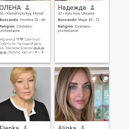
ОЛЕНА
Надежда
65
•
Khmel'nyts'kyy, Khmel'nyts'kyy, Ukrania
47
•
Kyiv, Kiev, Ukrania
Buscando:
Hombre 52 - 66
Buscando:
Mujer 45 - 72
Religión:
Cristiano-
Religión:
Cristiano-
protestante
protestante
Українка 💛💙,Святкую
Суботу як Господній день
за Законом Божим 🙏🙏🙏
🙏🙏,Люблю.квіти✨️⚘️✨️⚘️
💕💕💕
Elenka
Alinka