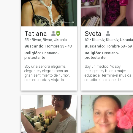
Tatiana
Sveta
55
•
Rivne, Rivne, Ukrania
62
•
Kharkiv, Kharkiv, Ukrania
Buscando:
Hombre 33 - 48
Buscando:
Hombre 58 - 69
Religión:
Cristiano-
Religión:
Cristiano-
protestante
protestante
Soy una señora elegante,
Soy un médico. Yo soy
elegante y elegante con un
inteligente y buena mujer
gran sentimiento de humor,
educada. Terminé el musical
bien educada y viajada.
estudio en la clase de
Siempre estoy alegre y feliz.
"piano". Me gusta nadar, me
Emocionalmente inteligente y
gusta esquiar, pero prefiero
sincero. ¡También, tenga
el patinaje, el patinaje sobre
mucho amor a dar! Me
hielo. Me gusta viajar mucho
encantan los deportes. Soy
He visitado muchos países
dulce, inteligente,
europeos. Me gusta viajar,
opinionada, alegre,
conocer la historia, la cultura
apasionada y confiada.
de otros países. También me
gusta escuchar música,
cocinar y para crear un
hogar acogedor. Me parece