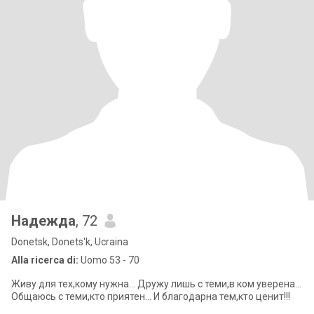
Надежда
, 72
Donetsk, Donets'k, Ucraina
Alla ricerca di:
Uomo 53 - 70
Живу для тех,кому нужна... Дружу лишь с теми,в ком уверена...
Общаюсь с теми,кто приятен... И благодарна тем,кто ценит!!!