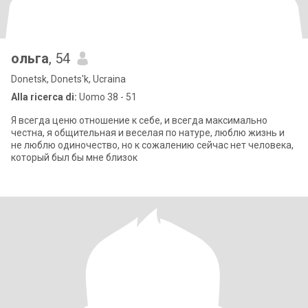
ольга
, 54
Donetsk, Donets'k, Ucraina
Alla ricerca di:
Uomo 38 - 51
Я всегда ценю отношение к себе, и всегда максимально
честна, я общительная и веселая по натуре, люблю жизнь и
не люблю одиночество, но к сожалению сейчас нет человека,
который был бы мне близок