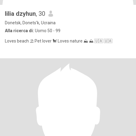
lilia dzyhun
, 30
Donetsk, Donets'k, Ucraina
Alla ricerca di:
Uomo 50 - 99
Loves beach ⛱️ Pet lover 🐩 Loves nature ⛰️ ⛰️ 🇺🇦 🇺🇦