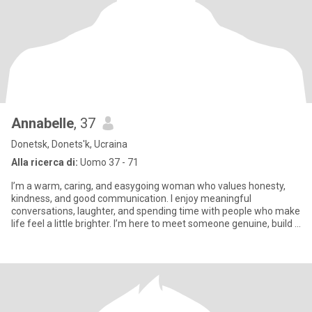
Annabelle
, 37
Donetsk, Donets'k, Ucraina
Alla ricerca di:
Uomo 37 - 71
I’m a warm, caring, and easygoing woman who values honesty,
kindness, and good communication. I enjoy meaningful
conversations, laughter, and spending time with people who make
life feel a little brighter. I’m here to meet someone genuine, build a
re