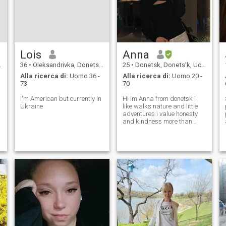
Lois
Anna
36
•
Oleksandrivka, Donets'k, Ucraina
25
•
Donetsk, Donets'k, Ucraina
Alla ricerca di:
Uomo 36 -
Alla ricerca di:
Uomo 20 -
73
70
I'm American but currently in
Hi im Anna from donetsk i
Ukraine
like walks nature and little
adventures i value honesty
and kindness more than
looks and i hope to meet
someone from abroad for
something real