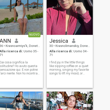
NUOVO
ANN
Jessica
36
•
Krasnoarmiys'k, Donets'k, Ucraina
30
•
Krasnolimanskiy, Donets'k, Ucraina
Alla ricerca di:
Uomo 35 -
Alla ricerca di:
Uomo 34 -
71
71
Sai cosa significa la
I find joy in the little things
solitudine? Ho avuto questa
like sipping coffee on a quiet
sensazione qui. E non potrei
morning, singing my favorite
farci niente. Non ho incontrato
songs to lift my mood, or
la persona con cui posso
getting lost in a good story.
condividere la felicità, la vita
I'm a shy girl at first, but
familiare e un sentimento
once I feel comfortable, I'm
così bello come l'amore! Per
warm, caring, and a lot of
questo sono qui. Capisco che
fun to be around.
dobbiamo conoscerci meglio.
Dopotutto, ogni donna
subconsciamente sa di che
tipo di uomo ha bisogno.