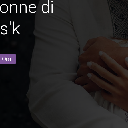
onne di
s'k
s Ora