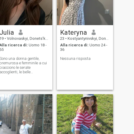
Julia
Kateryna
19
•
Volnovaskyi, Donets'k, Ucraina
23
•
Kostyantynivskyi, Donets'k, Ucraina
Alla ricerca di:
Uomo 18 -
Alla ricerca di:
Uomo 24 -
65
36
Sono una donna gentile,
Nessuna risposta
premurosa e femminile a cui
piacciono le serate
accoglienti, le belle
conversazioni e la
compagnia di persone che
mi fanno sorridere. Credo che
la gentilezza, l'onestà e
l'atteggiamento positivo
rendano la vita più bella.