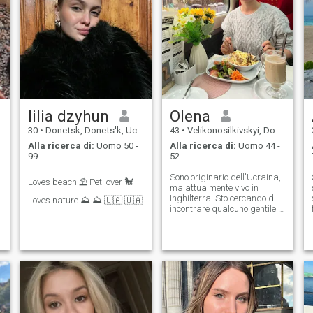
lilia dzyhun
Olena
30
•
Donetsk, Donets'k, Ucraina
43
•
Velikonosilkivskyi, Donets'k, Ucraina
Alla ricerca di:
Uomo 50 -
Alla ricerca di:
Uomo 44 -
99
52
Sono originario dell'Ucraina,
Loves beach ⛱️ Pet lover 🐩
ma attualmente vivo in
Inghilterra. Sto cercando di
Loves nature ⛰️ ⛰️ 🇺🇦 🇺🇦
incontrare qualcuno gentile e
sincero per una relazione
armoniosa e rispettosa