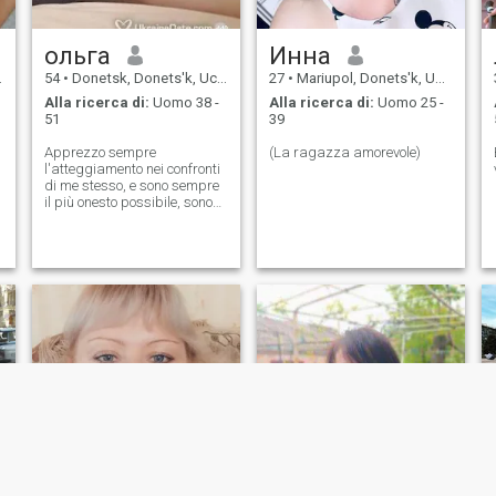
ольга
Инна
54
•
Donetsk, Donets'k, Ucraina
27
•
Mariupol, Donets'k, Ucraina
Alla ricerca di:
Uomo 38 -
Alla ricerca di:
Uomo 25 -
51
39
Apprezzo sempre
(La ragazza amorevole)
l'atteggiamento nei confronti
di me stesso, e sono sempre
il più onesto possibile, sono
socievole e divertente in
natura, amo la vita e non mi
piace la solitudine, ma
purtroppo non c'è nessuno
vicino a me ora