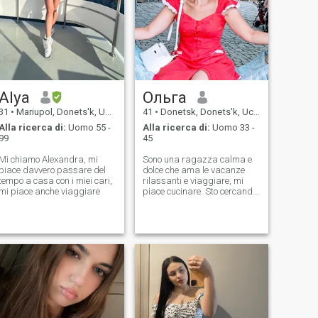
Sono una donna molto
solidale. Mi piace essere
sempre al centro
dell'attenzione nella mia
famiglia e non mi piace avere
segreti.
Alya
Ольга
31
•
Mariupol, Donets'k, Ucraina
41
•
Donetsk, Donets'k, Ucraina
Alla ricerca di:
Uomo 55 -
Alla ricerca di:
Uomo 33 -
99
45
Mi chiamo Alexandra, mi
Sono una ragazza calma e
piace davvero passare del
dolce che ama le vacanze
tempo a casa con i miei cari,
rilassanti e viaggiare, mi
mi piace anche viaggiare
piace cucinare. Sto cercando
un uomo al quale posso dare
tutta la mia cura e
attenzione.