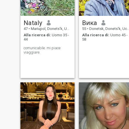
Nataly
Вика
47
•
Mariupol, Donets'k, Ucraina
55
•
Donetsk, Donets'k, Ucraina
Alla ricerca di:
Uomo 35 -
Alla ricerca di:
Uomo 45 -
44
58
comunicabile. mi piace
viaggiare.