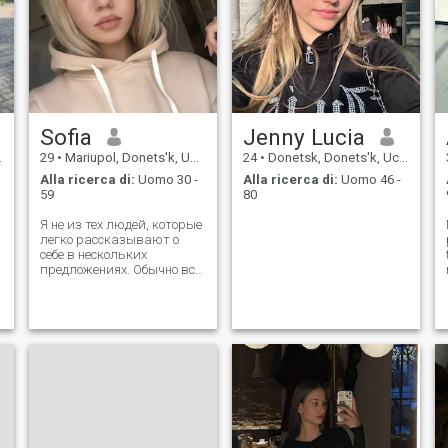
Sofia
Jenny Lucia
29
•
Mariupol, Donets'k, Ucraina
24
•
Donetsk, Donets'k, Ucraina
Alla ricerca di:
Uomo 30 -
Alla ricerca di:
Uomo 46 -
59
80
Я не из тех людей, которые
легко рассказывают о
себе в нескольких
предложениях. Обычно всё
самое интересное узнаётся
уже в процессе общения. Но
если коротко, то я человек,
который умеет
радоваться простым
вещам и старается
находить хорошее даже в
обы