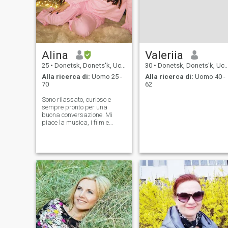
Alina
Valeriia
25
•
Donetsk, Donets'k, Ucraina
30
•
Donetsk, Donets'k, Ucraina
Alla ricerca di:
Uomo 25 -
Alla ricerca di:
Uomo 40 -
70
62
Sono rilassato, curioso e
sempre pronto per una
buona conversazione. Mi
piace la musica, i film e
scoprire nuovi luoghi.
Apprezzo le persone con
senso dell'umorismo e un
cuore gentile 🙂