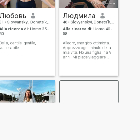
Любовь
Людмила
31
•
Slovyanskyi, Donets'k, Ucraina
46
•
Slovyanskyi, Donets'k, Ucraina
Alla ricerca di:
Uomo 35 -
Alla ricerca di:
Uomo 40 -
50
58
Bella, gentile, gentile,
Allegro, energico, ottimista.
vulnerabile
Apprezzo ogni minuto della
mia vita. Ho una figlia, ha 9
anni. Mi piace viaggiare,
imparare cose nuove.