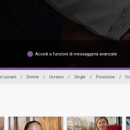
Accedi a funzioni di messaggeria avanzate
ri ucraini
/
Donne
/
Ucraino
/
Single
/
Posizione
/
Do