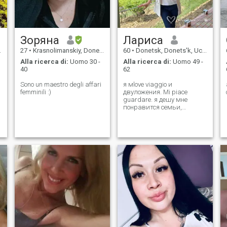
Зоряна
Лариса
27
•
Krasnolimanskiy, Donets'k, Ucraina
60
•
Donetsk, Donets'k, Ucraina
Alla ricerca di:
Uomo 30 -
Alla ricerca di:
Uomo 49 -
40
62
Sono un maestro degli affari
я мlove viaggio и
femminili :)
двуложения. Mi piace
guardare. я дешу мне
понравится семьи,
которые хотите семьи.