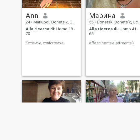
Ann
Марина
24
•
Mariupol, Donets'k, Ucraina
55
•
Donetsk, Donets'k, Ucraina
Alla ricerca di:
Uomo 18 -
Alla ricerca di:
Uomo 41 -
70
65
Socievole, confortevole
affascinante e attraente )