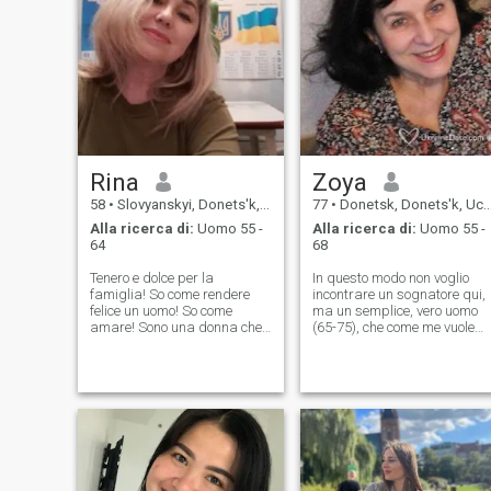
Rina
Zoya
58
•
Slovyanskyi, Donets'k, Ucraina
77
•
Donetsk, Donets'k, Ucraina
Alla ricerca di:
Uomo 55 -
Alla ricerca di:
Uomo 55 -
64
68
Tenero e dolce per la
In questo modo non voglio
famiglia! So come rendere
incontrare un sognatore qui,
felice un uomo! So come
ma un semplice, vero uomo
amare! Sono una donna che
(65-75), che come me vuole
vuole avere una buona vita
cambiare qualcosa nella
insieme, che sarà basata
sua vita e può costruire
sulla devozione, l'unità delle
qualcosa di nuovo.sono
nostre due metà, e godere di
interessato a una relazione
una famiglia felice, sana e
seria e no relazione.se esiste,
amorevole. Il marito
voglio trovarti. Nooeber me:
proteggerà la famiglia. Mio
Sono una donna ben curata,
marito sarà il mio \"muro di
umoristica, attenta con
pietra\". Come due metà che
un'anima slava, romantica e