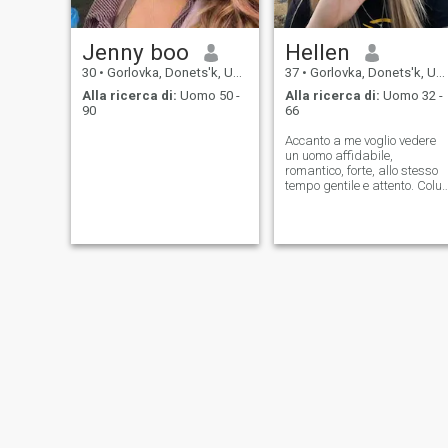
Jenny boo
Hellen
30
•
Gorlovka, Donets'k, Ucraina
37
•
Gorlovka, Donets'k, Ucraina
Alla ricerca di:
Uomo 50 -
Alla ricerca di:
Uomo 32 -
90
66
Accanto a me voglio vedere
un uomo affidabile,
romantico, forte, allo stesso
tempo gentile e attento. Colui
che può essere un gentiluom
e che non ha paura di
rimanere sbagliato o giusto,
ma allo stesso tempo,
accetta i suoi errori ed esser
se stesso! Ho bisogno di un
uomo appassionato che am
essere romantico.
Naturalmente, sono pronto a
restituire tutto il mio amore,
energia e cura. Dove sei, il
mio più grande amore puro?
Quindi, credo che tu possa
diventare così speciale per
me! Lo farebbe? Se non hai
paura di essere te stesso,
proviamo. La vita e' troppo