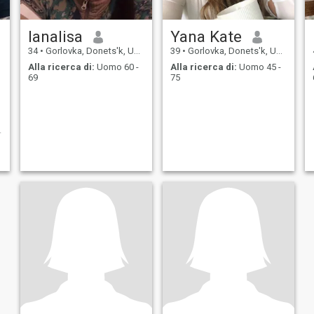
lanalisa
Yana Kate
34
•
Gorlovka, Donets'k, Ucraina
39
•
Gorlovka, Donets'k, Ucraina
Alla ricerca di:
Uomo 60 -
Alla ricerca di:
Uomo 45 -
69
75
o
e
a