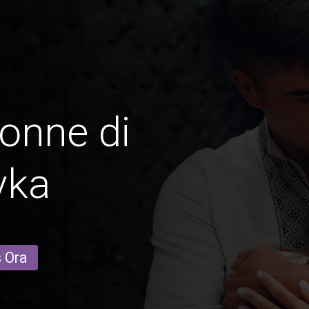
onne di
vka
s Ora