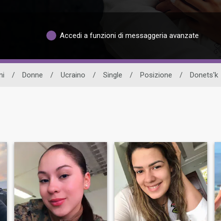
Accedi a funzioni di messaggeria avanzate
ni
/
Donne
/
Ucraino
/
Single
/
Posizione
/
Donets'k