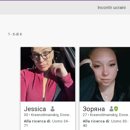
Incontri ucraini
1 - 6 di 6
Jessica
Зоряна
30
•
Krasnolimanskiy, Donets'k, Ucraina
27
•
Krasnolimanskiy, Donets'k, Ucraina
Alla ricerca di:
Uomo 34 -
Alla ricerca di:
Uomo 30 -
71
40