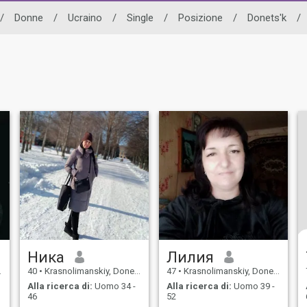
/
Donne
/
Ucraino
/
Single
/
Posizione
/
Donets'k
/
Ника
Лилия
40
•
Krasnolimanskiy, Donets'k, Ucraina
47
•
Krasnolimanskiy, Donets'k, Ucraina
Alla ricerca di:
Uomo 34 -
Alla ricerca di:
Uomo 39 -
46
52