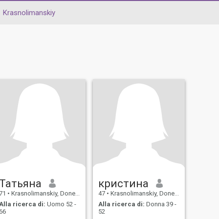
Krasnolimanskiy
Татьяна
кристина
71
•
Krasnolimanskiy, Donets'k, Ucraina
47
•
Krasnolimanskiy, Donets'k, Ucraina
Alla ricerca di:
Uomo 52 -
Alla ricerca di:
Donna 39 -
66
52