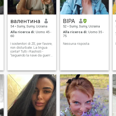
валентина
ВІРА
i
54
•
Sumy, Sumy, Ucraina
52
•
Sumy, Sumy, Ucraina
Alla ricerca di:
Uomo 45 -
Alla ricerca di:
Uomo 35 -
60
75
I sostenitori di ZE, per favore,
Nessuna risposta
non disturbate. La lingua
conta!! Tutti i Rashisti -
a
"seguendo la nave da guerra
russa"
n