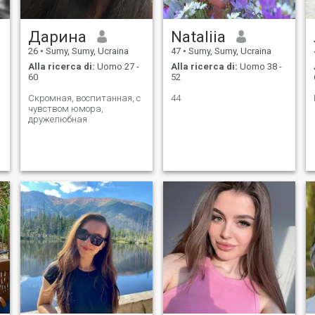
Дарина
Nataliia
26
•
Sumy, Sumy, Ucraina
47
•
Sumy, Sumy, Ucraina
Alla ricerca di:
Uomo 27 -
Alla ricerca di:
Uomo 38 -
60
52
Скромная, воспитанная, с
44
чувством юмора,
дружелюбная