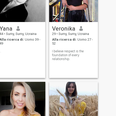
Yana
Veronika
44
•
Sumy, Sumy, Ucraina
29
•
Sumy, Sumy, Ucraina
Alla ricerca di:
Uomo 39 -
Alla ricerca di:
Uomo 27 -
49
52
..
I believe respect is the
foundation of every
relationship.