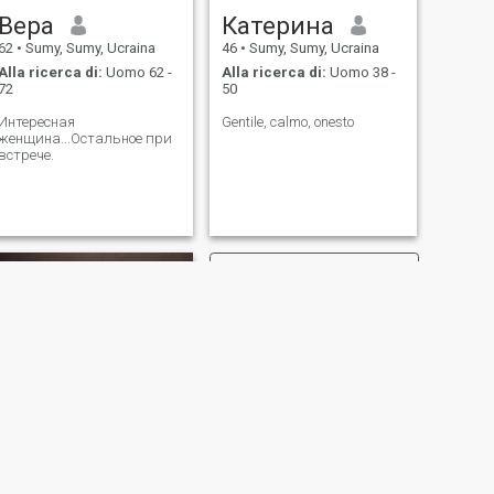
Вера
Катерина
62
•
Sumy, Sumy, Ucraina
46
•
Sumy, Sumy, Ucraina
Alla ricerca di:
Uomo 62 -
Alla ricerca di:
Uomo 38 -
72
50
Интересная
Gentile, calmo, onesto
женщина...Остальное при
встрече.
SUCCESSIVO
Yuliya