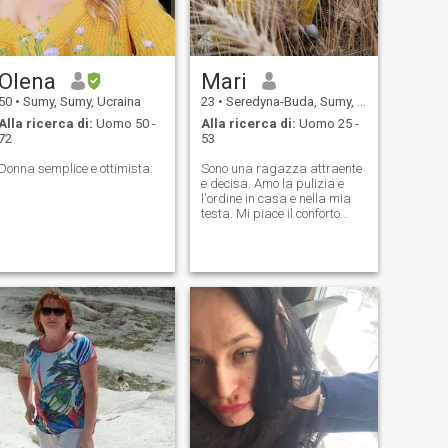
Olena
Mari
50
•
Sumy, Sumy, Ucraina
23
•
Seredyna-Buda, Sumy, Ucraina
Alla ricerca di:
Uomo 50 -
Alla ricerca di:
Uomo 25 -
72
53
Donna semplice e ottimista:
Sono una ragazza attraente
e decisa. Amo la pulizia e
l'ordine in casa e nella mia
testa. Mi piace il conforto
intorno a me e cerco di creare
conforto ovunque. Non mi
piacciono le bugie,
l'irresponsabilità e la
calunnia.