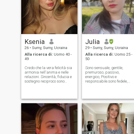
Ksenia
Julia
26
•
Sumy, Sumy, Ucraina
29
•
Sumy, Sumy, Ucraina
Alla ricerca di:
Uomo 40 -
Alla ricerca di:
Uomo 25 -
49
50
Credo che la vera felicità sia
Sono sensuale, gentile,
armonia nell'anima e nelle
premuroso, passivo,
relazioni. Sincerità, fiducia e
energico, Positivo e
sostegno reciproco sono
responsabile.sono fedele,
importanti per me. Adoro le
responsabile ragazza e
serate accoglienti, le
hanno un buon senso
conversazioni calde e i viaggi
dell'umorismo. Mi piace
stimolanti. Sogno una
creare nuova esperienza,
relazione in cui l'amore, la
incontrare nuove persone
comprensione reciproca e il
interessanti. I miei amici
desiderio di mettere insieme
sorprendenti mi considerano
regnano sovrani.
una signora sincera e molto
romantica;)