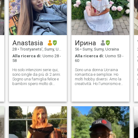
Anastasia
Ирина
28
•
Trostyanets', Sumy, Ucraina
56
•
Sumy, Sumy, Ucraina
Alla ricerca di:
Uomo 28 -
Alla ricerca di:
Uomo 53 -
58
60
Ho solo intenzioni serie qui,
Sono una donna Ucraina
sono single da più di 2 anni.
romantica e semplice. Ho
Sogno una famiglia felice e
molti hobby diversi. Amo la
bambini spero molto di
creatività. Ho l'umorismo e
incontrare la mia altra metà
amo leggere e sviluppare. Mi
qui, il mio uomo con cui
piace cucinare diversi piatti
potremmo godere di questa
deliziosi. Mi piace coltivare
vita insieme mi piacciono i
diverse varietà di fiori e
film, la musica, la lettura,
verdure. Ho lasciato
incontrare i miei
l'Ucraina a marzo. Vivo in
Finlandia e lavoro ora. Ho un
figlio e lui è rimasto in
Ucraina. Sono cristiano.
Credo che l'amore sia la
sensazione più bella della