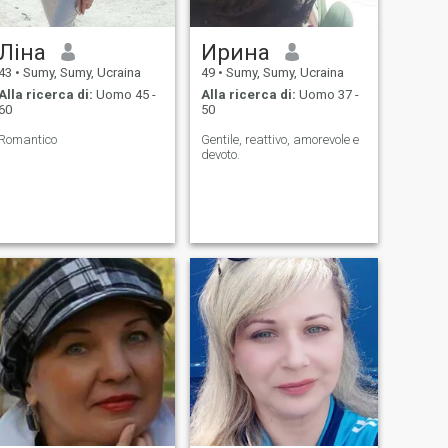
Ліна
Ирина
43
•
Sumy, Sumy, Ucraina
49
•
Sumy, Sumy, Ucraina
Alla ricerca di:
Uomo 45 -
Alla ricerca di:
Uomo 37 -
60
50
Romantico
Gentile, reattivo, amorevole e
devoto.