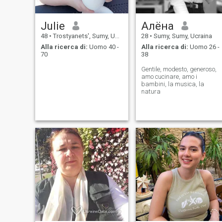
Julie
Алёна
48
•
Trostyanets', Sumy, Ucraina
28
•
Sumy, Sumy, Ucraina
Alla ricerca di:
Uomo 40 -
Alla ricerca di:
Uomo 26 -
70
38
Gentile, modesto, generoso,
amo cucinare, amo i
bambini, la musica, la
natura