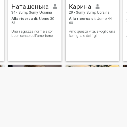
Наташенька
Карина
34
•
Sumy, Sumy, Ucraina
29
•
Sumy, Sumy, Ucraina
Alla ricerca di:
Uomo 30 -
Alla ricerca di:
Uomo 44 -
53
60
Una ragazza normale con
Amo questa vita, e voglio una
,
buon senso dell'umorismo,
famiglia e dei figli.
Oksana
Vika