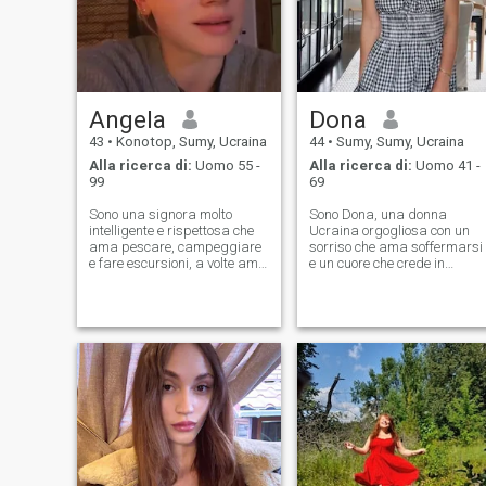
Angela
Dona
43
•
Konotop, Sumy, Ucraina
44
•
Sumy, Sumy, Ucraina
Alla ricerca di:
Uomo 55 -
Alla ricerca di:
Uomo 41 -
99
69
Sono una signora molto
Sono Dona, una donna
intelligente e rispettosa che
Ucraina orgogliosa con un
ama pescare, campeggiare
sorriso che ama soffermarsi
e fare escursioni, a volte amo
e un cuore che crede in
giocare a golf.
connessioni profonde.
Provengo da una cultura in
cui calore, lealtà e famiglia s
intrecciano nelle nostre anim
- valori che porto con me ogni
giorno. Mi troverete
ugualmente a casa
cucinando un borscht
tradizionale la ricetta di mia
nonna mentre sto esplorand
nuove città o ridendo di caffè
con gli amici. By giorno, sono
un insegnante che adora la