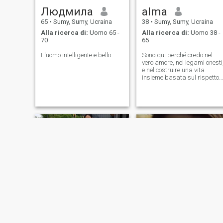
Людмила
alma
65
•
Sumy, Sumy, Ucraina
38
•
Sumy, Sumy, Ucraina
Alla ricerca di:
Uomo 65 -
Alla ricerca di:
Uomo 38 -
70
65
L'uomo intelligente e bello
Sono qui perché credo nel
vero amore, nei legami onesti
e nel costruire una vita
insieme basata sul rispetto,
sulla fiducia e sui sogni
condivisi.
Лидия
Уляна