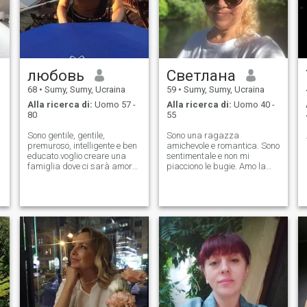
terra. Ho un profilo standard
su . Non è possibile scrivere
una risposta ad altri profili
standard.
любовь
Светлана
68
•
Sumy, Sumy, Ucraina
59
•
Sumy, Sumy, Ucraina
Alla ricerca di:
Uomo 57 -
Alla ricerca di:
Uomo 40 -
80
55
Sono gentile, gentile,
Sono una ragazza
premuroso, intelligente e ben
amichevole e romantica. Sono
educato.voglio creare una
sentimentale e non mi
famiglia dove ci sarà amore
piacciono le bugie. Amo la
e cura.amo la musica
pioggia e i film, sogno un
classica, amo viaggiare,
uomo per il quale la famiglia
i
amo cucinare cibo delizioso.
è la cosa principale.
e
o