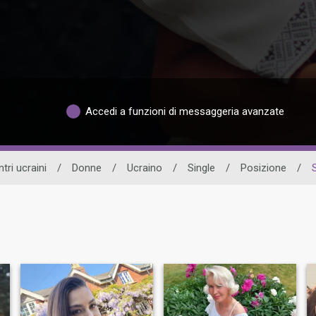
Accedi a funzioni di messaggeria avanzate
tri ucraini
/
Donne
/
Ucraino
/
Single
/
Posizione
/