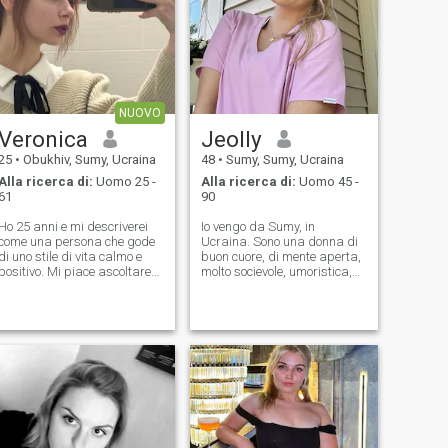
NUOVO
Veronica
Jeolly
25
•
Obukhiv, Sumy, Ucraina
48
•
Sumy, Sumy, Ucraina
Alla ricerca di:
Uomo 25 -
Alla ricerca di:
Uomo 45 -
61
90
Ho 25 anni e mi descriverei
Io vengo da Sumy, in
come una persona che gode
Ucraina. Sono una donna di
di uno stile di vita calmo e
buon cuore, di mente aperta,
positivo. Mi piace ascoltare
molto socievole, umoristica,
musica, avere conversazioni
positiva, responsabile,
interessanti e passare del
attiva, poliedrica,
tempo con persone che mi
amichevole, affidabile,
fanno sentire a mio agio e
premurosa e romantica.
apprezzata. Onestà, lealtà e
Sono anche una persona
rispetto sono qualità che
molto fedele ed è per questo
apprezzo molto, e credo che i
che è molto importante che il
legami forti si costruiscano
mio rapporto sia fedele e
attraverso la fiducia, la
devoto.
comprensione e godendo dei
piccoli momenti insieme.